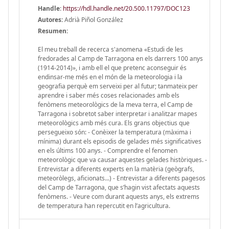
Handle
:
https://hdl.handle.net/20.500.11797/DOC123
Autores:
Adrià Piñol González
Resumen:
El meu treball de recerca s'anomena «Estudi de les
fredorades al Camp de Tarragona en els darrers 100 anys
(1914-2014)», i amb ell el que pretenc aconseguir és
endinsar-me més en el món de la meteorologia i la
geografia perquè em serveixi per al futur; tanmateix per
aprendre i saber més coses relacionades amb els
fenòmens meteorològics de la meva terra, el Camp de
Tarragona i sobretot saber interpretar i analitzar mapes
meteorològics amb més cura. Els grans objectius que
persegueixo són: - Conèixer la temperatura (màxima i
mínima) durant els episodis de gelades més significatives
en els últims 100 anys. - Comprendre el fenomen
meteorològic que va causar aquestes gelades històriques. -
Entrevistar a diferents experts en la matèria (geògrafs,
meteoròlegs, aficionats...) - Entrevistar a diferents pagesos
del Camp de Tarragona, que s’hagin vist afectats aquests
fenòmens. - Veure com durant aquests anys, els extrems
de temperatura han repercutit en l’agricultura.