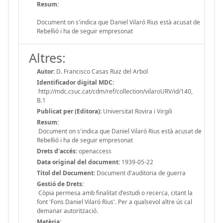
Resum:
Document on s'indica que Daniel Vilaró Rius està acusat de
Rebel·lió i ha de seguir empresonat
Altres:
Autor:
D. Francisco Casas Ruiz del Arbol
Identificador digital MDC:
http://mdc.csuc.cat/cdm/ref/collection/vilaroURV/id/140,
B.1
Publicat per (Editora):
Universitat Rovira i Virgili
Resum:
Document on s'indica que Daniel Vilaró Rius està acusat de
Rebel·lió i ha de seguir empresonat
Drets d'accés:
openaccess
Data original del document:
1939-05-22
Títol del Document:
Document d'auditoria de guerra
Gestió de Drets:
Còpia permesa amb finalitat d'estudi o recerca, citant la
font 'Fons Daniel Vilaró Rius'. Per a qualsevol altre ús cal
demanar autorització.
Matèria: