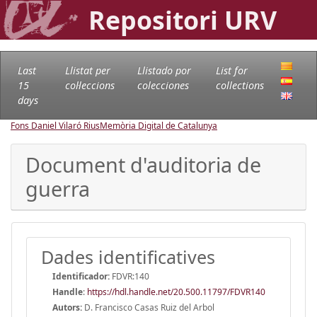
Repositori URV
Last
Llistat per
Llistado por
List for
15
col·leccions
colecciones
collections
days
Fons Daniel Vilaró Rius
Memòria Digital de Catalunya
Document d'auditoria de
guerra
Dades identificatives
Identificador:
FDVR:140
Handle
:
https://hdl.handle.net/20.500.11797/FDVR140
Autors:
D. Francisco Casas Ruiz del Arbol