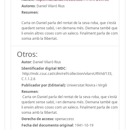
Autores:
Daniel Vilaró Rius
Resumen:
Carta on Daniel parla del rentat de la seva roba, que s'està
quedant sense sabó, i en demana més. Demana també que
li enviin altres coses com un xaleco. Finalment parla de com
somia amb la llibertat.
Otros:
Autor:
Daniel Vilaró Rius
Identificador digital MDC:
http://mdc.csuc.cat/cdm/ref/collection/vilaroURV/id/133,
C.1.1.2.6
Publicador por (Editorial):
Universitat Rovira i Virgili
Resumen:
Carta on Daniel parla del rentat de la seva roba, que s'està
quedant sense sabó, i en demana més. Demana també que
li enviin altres coses com un xaleco. Finalment parla de com
somia amb la llibertat.
Derecho de acceso:
openaccess
Fecha del documento original:
1941-10-19