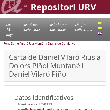
Repositori URV
Last
Llistat per
Llistado por
List for
15
col·leccions
colecciones
collections
days
Fons Daniel Vilaró Rius
Memòria Digital de Catalunya
Carta de Daniel Vilaró Rius a
Dolors Piñol Muntané i
Daniel Vilaró Piñol
Datos identificativos
Identificador:
FDVR:133
Handle
:
https://hdl.handle.net/20.500.11797/FDVR133