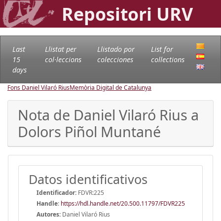
Repositori URV
Last
Llistat per
Llistado por
List for
15
col·leccions
colecciones
collections
days
Fons Daniel Vilaró Rius
Memòria Digital de Catalunya
Nota de Daniel Vilaró Rius a
Dolors Piñol Muntané
Datos identificativos
Identificador:
FDVR:225
Handle
:
https://hdl.handle.net/20.500.11797/FDVR225
Autores:
Daniel Vilaró Rius