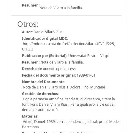
Resumen:
Nota de Vilaró a la família.
Otros:
Autor:
Daniel Vilaró Rius
Identificador digital MDC:
http://mdc.csuc.cat/cdm/ref/collection/vilaroURV/id/225,
C.1.3.3
Publicador por (Editorial):
Universitat Rovira i Virgili
Resumen:
Nota de Vilaró a la família.
Derecho de acceso:
openaccess
Fecha del documento original:
1939-01-01
Nombre del Documento:
Nota de Daniel Vilaró Rius a Dolors Piñol Muntané
Gestión de derechos:
Còpia permesa amb finalitat d'estudi o recerca, citant la
font 'Fons Daniel Vilaró Rius'. Per a qualsevol altre ús cal
demanar autorització.
Materias:
Vilaró, Daniel; 1939; correspondència judicial; presó Model;
Barcelona