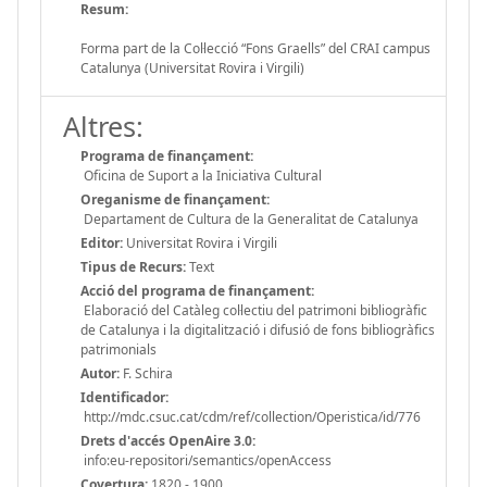
Resum:
Forma part de la Col·lecció “Fons Graells” del CRAI campus
Catalunya (Universitat Rovira i Virgili)
Altres:
Programa de finançament:
Oficina de Suport a la Iniciativa Cultural
Oreganisme de finançament:
Departament de Cultura de la Generalitat de Catalunya
Editor:
Universitat Rovira i Virgili
Tipus de Recurs:
Text
Acció del programa de finançament:
Elaboració del Catàleg col·lectiu del patrimoni bibliogràfic
de Catalunya i la digitalització i difusió de fons bibliogràfics
patrimonials
Autor:
F. Schira
Identificador:
http://mdc.csuc.cat/cdm/ref/collection/Operistica/id/776
Drets d'accés OpenAire 3.0:
info:eu-repositori/semantics/openAccess
Covertura:
1820 - 1900