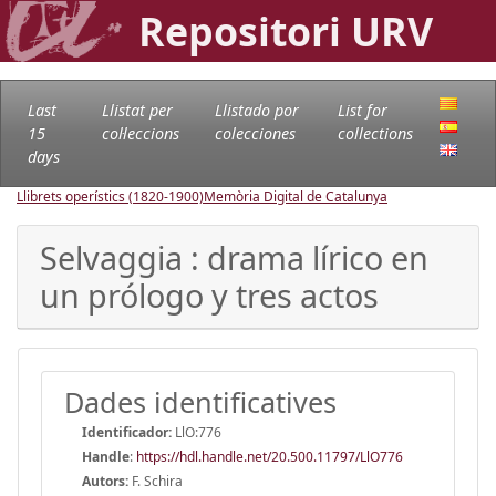
Repositori URV
Last
Llistat per
Llistado por
List for
15
col·leccions
colecciones
collections
days
Llibrets operístics (1820-1900)
Memòria Digital de Catalunya
Selvaggia : drama lírico en
un prólogo y tres actos
Dades identificatives
Identificador:
LlO:776
Handle
:
https://hdl.handle.net/20.500.11797/LlO776
Autors:
F. Schira