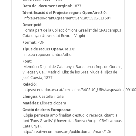
Data del document orginal:
1877
Identificació del Projecte segons OpenAire 3.0:
info:eu-repo/grantAgreement/GenCat/OSIC/CLT501
Descripció:
Forma part de la Col·lecció “Fons Graells” del CRAI campus
Catalunya (Universitat Rovira i Virgili)
Format:
PDF
Tipus de recurs OpenAire 3.0:
info:eu-repo/semantics/other
Font:
Memòria Digital de Catalunya, Barcelona : Imp. de Gorchs,
Villegas y Ca. ; Madrid : Libr. de los Sres. Viuda é Hijos de
José Cuesta, 1877
Relació:
https://cercador.urv.cat/permalink/34CSUC_URV/sasjus/alma991
Llengua:
Castellà i italià
Matèries:
Llibrets d'òpera
Gestió de drets Europeana:
Còpia permesa amb finalitat d'estudi o recerca, citant la
font 'Fons Graells” (Universitat Rovira i Virgili. CRAI campus
Catalunya).,
http://creativecommons.org/publicdomain/mark/1.0/