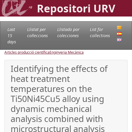
Repositori URV
Last
Llistat per
Llistado por
List for
15
col·leccions
colecciones
collections
days
Articles producció científica
Enginyeria Mecànica
Identifying the effects of
heat treatment
temperatures on the
Ti50Ni45Cu5 alloy using
dynamic mechanical
analysis combined with
microstructural analysis