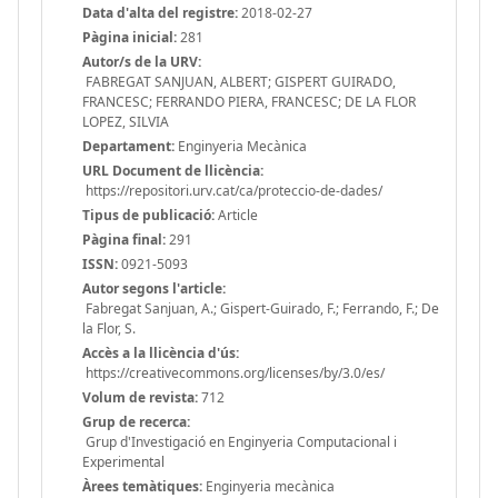
Data d'alta del registre:
2018-02-27
Pàgina inicial:
281
Autor/s de la URV:
FABREGAT SANJUAN, ALBERT; GISPERT GUIRADO,
FRANCESC; FERRANDO PIERA, FRANCESC; DE LA FLOR
LOPEZ, SILVIA
Departament:
Enginyeria Mecànica
URL Document de llicència:
https://repositori.urv.cat/ca/proteccio-de-dades/
Tipus de publicació:
Article
Pàgina final:
291
ISSN:
0921-5093
Autor segons l'article:
Fabregat Sanjuan, A.; Gispert-Guirado, F.; Ferrando, F.; De
la Flor, S.
Accès a la llicència d'ús:
https://creativecommons.org/licenses/by/3.0/es/
Volum de revista:
712
Grup de recerca:
Grup d'Investigació en Enginyeria Computacional i
Experimental
Àrees temàtiques:
Enginyeria mecànica