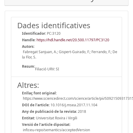
Dades identificatives
Identificador:
PC:3120
Handle
:
https://hdl.handle.net/20.500.11797/PC3120
Autors:
Fabregat Sanjuan, A.; Gispert-Guirado, F.; Ferrando, F.; De
la Flor, S.
Resum:
Filiació URV: SI
Altres:
Enllaç font original:
https://www.sciencedirect.com/science/article/pii/S09215093173
DOI de l'article:
10.1016/j.msea.2017.11.104
Any de publicació de la revista:
2018
Entitat:
Universitat Rovira i Virgili
Versió de l'article dipositat:
info:eu-repo/semantics/acceptedVersion