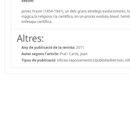
Resum:
James Frazer (1854-1941), un dels grans etnòlegs evolucionistes, h
màgica,la religiosa i la científica, en un procés evolutiu lineal. S
enl’etapa científica.
Altres:
Any de publicació de la revista:
2011
Autor segons l'article:
Prat i Carós, Joan
Tipus de publicació:
info:eu-repo/semantics/publishedVersion, inf