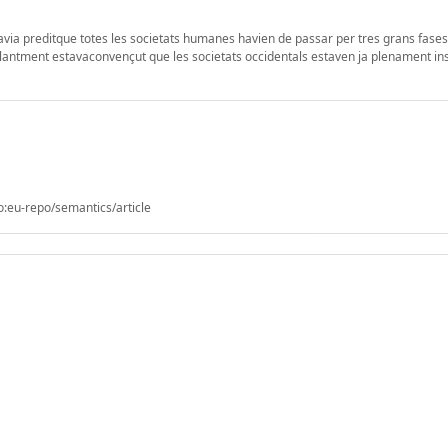
avia preditque totes les societats humanes havien de passar per tres grans fases:
emblantment estavaconvençut que les societats occidentals estaven ja plenament ins
o:eu-repo/semantics/article