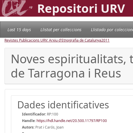
Repositori URV
Last 15 days
Llistat per col·leccions
Llistado por coleccion
Revistes Publicacions URV: Arxiu d'Etnografia de Catalunya
2011
Noves espiritualitats, 
de Tarragona i Reus
Dades identificatives
Identificador:
RP:100
Handle
:
https://hdl.handle.net/20.500.11797/RP100
Autors:
Prat i Carós, Joan