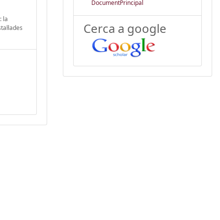
DocumentPrincipal
 la
Cerca a google
tal·lades