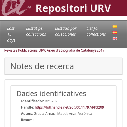
Repositori URV
Last
Llistat per
Llistado por
List for
15
col·leccions
colecciones
collections
days
Revistes Publicacions URV: Arxiu d'Etnografia de Catalunya
2017
Notes de recerca
Dades identificatives
Identificador:
RP:3209
Handle
:
https://hdl.handle.net/20.500.11797/RP3209
Autors:
Gracia-Arnaiz, Mabel; Anzil, Verónica
Resum: