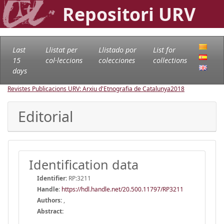
Repositori URV
Last
Llistat per
Llistado por
List for
15
col·leccions
colecciones
collections
days
Revistes Publicacions URV: Arxiu d'Etnografia de Catalunya
2018
Editorial
Identification data
Identifier:
RP:3211
Handle
:
https://hdl.handle.net/20.500.11797/RP3211
Authors:
,
Abstract: