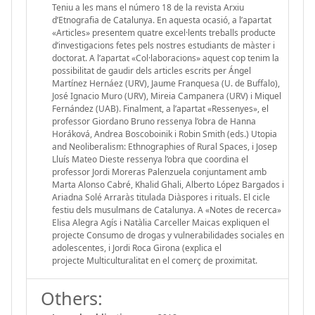
Teniu a les mans el número 18 de la revista Arxiu
d’Etnografia de Catalunya. En aquesta ocasió, a l’apartat
«Articles» presentem quatre excel·lents treballs producte
d’investigacions fetes pels nostres estudiants de màster i
doctorat. A l’apartat «Col·laboracions» aquest cop tenim la
possibilitat de gaudir dels articles escrits per Ángel
Martínez Hernáez (URV), Jaume Franquesa (U. de Buffalo),
José Ignacio Muro (URV), Mireia Campanera (URV) i Miquel
Fernández (UAB). Finalment, a l’apartat «Ressenyes», el
professor Giordano Bruno ressenya l’obra de Hanna
Horáková, Andrea Boscoboinik i Robin Smith (eds.) Utopia
and Neoliberalism: Ethnographies of Rural Spaces, i Josep
Lluís Mateo Dieste ressenya l’obra que coordina el
professor Jordi Moreras Palenzuela conjuntament amb
Marta Alonso Cabré, Khalid Ghali, Alberto López Bargados i
Ariadna Solé Arraràs titulada Diàspores i rituals. El cicle
festiu dels musulmans de Catalunya. A «Notes de recerca»
Elisa Alegra Agís i Natàlia Carceller Maicas expliquen el
projecte Consumo de drogas y vulnerabilidades sociales en
adolescentes, i Jordi Roca Girona (explica el
projecte Multiculturalitat en el comerç de proximitat.
Others: