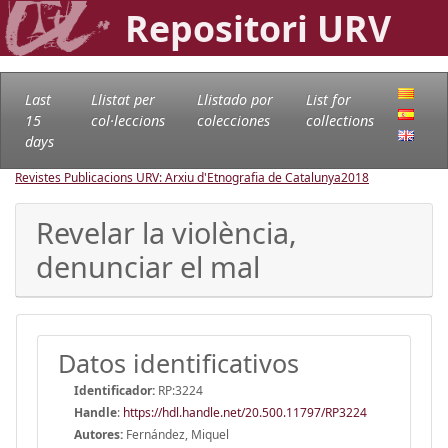
Repositori URV
Last
Llistat per
Llistado por
List for
15
col·leccions
colecciones
collections
days
Revistes Publicacions URV: Arxiu d'Etnografia de Catalunya
2018
Revelar la violència,
denunciar el mal
Datos identificativos
Identificador:
RP:3224
Handle
:
https://hdl.handle.net/20.500.11797/RP3224
Autores:
Fernández, Miquel