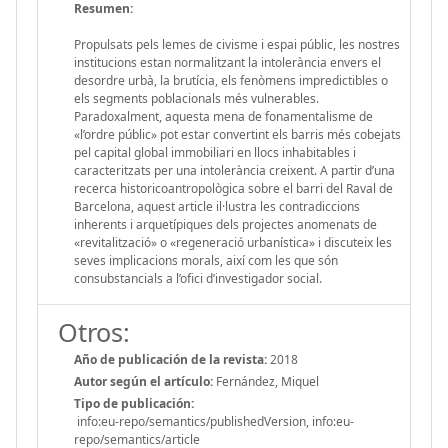
Resumen:
Propulsats pels lemes de civisme i espai públic, les nostres
institucions estan normalitzant la intolerància envers el
desordre urbà, la brutícia, els fenòmens impredictibles o
els segments poblacionals més vulnerables.
Paradoxalment, aquesta mena de fonamentalisme de
«l’ordre públic» pot estar convertint els barris més cobejats
pel capital global immobiliari en llocs inhabitables i
caracteritzats per una intolerància creixent. A partir d’una
recerca historicoantropològica sobre el barri del Raval de
Barcelona, aquest article il·lustra les contradiccions
inherents i arquetípiques dels projectes anomenats de
«revitalització» o «regeneració urbanística» i discuteix les
seves implicacions morals, així com les que són
consubstancials a l’ofici d’investigador social.
Otros:
Año de publicación de la revista:
2018
Autor según el artículo:
Fernández, Miquel
Tipo de publicación:
info:eu-repo/semantics/publishedVersion, info:eu-
repo/semantics/article