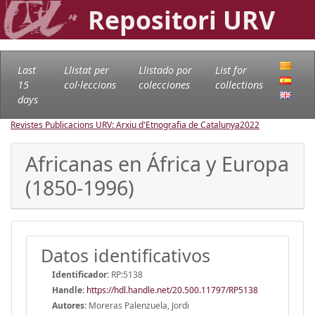
Repositori URV
Last
Llistat per
Llistado por
List for
15
col·leccions
colecciones
collections
days
Revistes Publicacions URV: Arxiu d'Etnografia de Catalunya
2022
Africanas en África y Europa
(1850-1996)
Datos identificativos
Identificador:
RP:5138
Handle
:
https://hdl.handle.net/20.500.11797/RP5138
Autores:
Moreras Palenzuela, Jordi