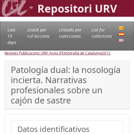
Repositori URV
Last
Llistat per
Llistado por
List for
15
col·leccions
colecciones
collections
days
Revistes Publicacions URV: Arxiu d'Etnografia de Catalunya
2012
Patología dual: la nosología
incierta. Narrativas
profesionales sobre un
cajón de sastre
Datos identificativos