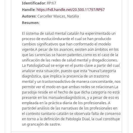
Identificador:
RP:67
Handle
:
https://hdl.handle.net/20.500.11797/RP67
Autores:
Carceller Maicas, Natàlia
Resumen:
El sistema de salud mental catalán ha experimentado un
proceso de evolucióndurante el cual se han producido
cambios significativos que han conformado el modelo
vigente.A pesar de los avances, existen aún ámbitos en los
que las carencias se hacen patentes,como es el caso de la
unificación de las redes de salud mental y drogadicciones.
La PatologíaDual se erige en el punto clave a partir del cual
analizar esta situación, puesto que esta “nueva”categoría
diagnóstica, que implica la presencia de un trastorno
mental y un trastornoadictivo de manera concomitante, nos
permite ver el modo en que ambas redes se relacionan.La
paradoja reside en el hecho de que dicha categoría no está
presente en los manualesdiagnósticos, y a pesar de eso es
empleada en la práctica diaria de los profesionales. A
partirdel análisis de las narrativas de los profesionales en
el contexto sanitario catalán se observala falta de consenso
en torno a la definición de Patología Dual, la cual constituye
un grancajón de sastre.