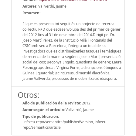
Autores:
Vallverdú, Jaume
Resumen:
El que es presenta tot seguit és un projecte de recerca
col·lectiu R+D que esdesenvolupa des del primer de gener
del 2012 fins al 31 de desembre del 2014.Dirigit pel Dr.
Josep Martí Pérez, de la Institució Milà i Fontanals del
CSICamb seu a Barcelona, l’integra un total de sis
investigadors que es distribueixenles tasques i temàtiques
de recerca de la manera següent: Josep Martí,presentació
social del cos; Begonya Enguix, qüestions de gènere; Laura
Porzio,grups d’edat; Virgínia Forns, adscripcions ètniques a
Guinea Equatorial; JacintCreus, dimensió diacrònica, i
Jaume Vallverdú, processos de modernització idiàspora.
Otros:
Año de publicación de la revista:
2012
Autor según el artículo:
Vallverdú, Jaume
Tipo de publicación:
info:eu-repo/semantics/publishedVersion, info:eu-
repo/semantics/article