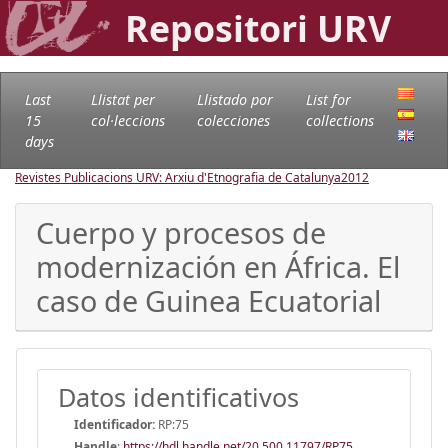
Repositori URV
Last
Llistat per
Llistado por
List for
15
col·leccions
colecciones
collections
days
Revistes Publicacions URV: Arxiu d'Etnografia de Catalunya
2012
Cuerpo y procesos de
modernización en África. El
caso de Guinea Ecuatorial
Datos identificativos
Identificador:
RP:75
Handle
:
https://hdl.handle.net/20.500.11797/RP75