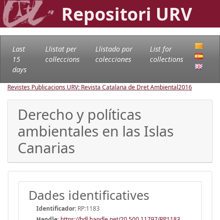
Repositori URV
Last
Llistat per
Llistado por
List for
15
col·leccions
colecciones
collections
days
Revistes Publicacions URV: Revista Catalana de Dret Ambiental
2016
Derecho y políticas
ambientales en las Islas
Canarias
Dades identificatives
Identificador:
RP:1183
Handle
:
https://hdl.handle.net/20.500.11797/RP1183