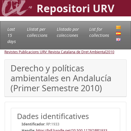
Repositori URV
Last
Llistat per
Llistado por
List for
15
col·leccions
colecciones
collections
days
Revistes Publicacions URV: Revista Catalana de Dret Ambiental
2010
Derecho y políticas
ambientales en Andalucía
(Primer Semestre 2010)
Dades identificatives
Identificador:
RP:1933
Handle
:
https://hdl.handle.net/20.500.11797/RP1933