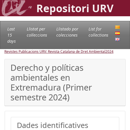
Repositori URV
Last
Llistat per
Llistado por
List for
15
col·leccions
colecciones
collections
days
Revistes Publicacions URV: Revista Catalana de Dret Ambiental
2024
Derecho y políticas
ambientales en
Extremadura (Primer
semestre 2024)
Dades identificatives