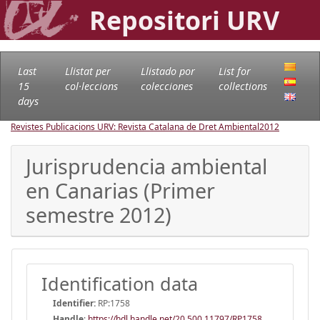
Repositori URV
Last
Llistat per
Llistado por
List for
15
col·leccions
colecciones
collections
days
Revistes Publicacions URV: Revista Catalana de Dret Ambiental
2012
Jurisprudencia ambiental
en Canarias (Primer
semestre 2012)
Identification data
Identifier:
RP:1758
Handle
:
https://hdl.handle.net/20.500.11797/RP1758