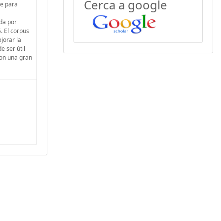
Cerca a google
se para
da por
. El corpus
jorar la
e ser útil
con una gran