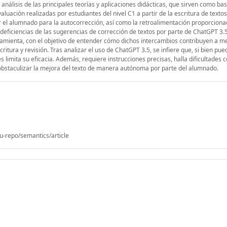
nálisis de las principales teorías y aplicaciones didácticas, que sirven como ba
uación realizadas por estudiantes del nivel C1 a partir de la escritura de textos
 el alumnado para la autocorrección, así como la retroalimentación proporciona
as deficiencias de las sugerencias de corrección de textos por parte de ChatGPT 3.5
ramienta, con el objetivo de entender cómo dichos intercambios contribuyen a me
itura y revisión. Tras analizar el uso de ChatGPT 3.5, se infiere que, si bien pued
limita su eficacia. Además, requiere instrucciones precisas, halla dificultades 
 obstaculizar la mejora del texto de manera autónoma por parte del alumnado.
u-repo/semantics/article