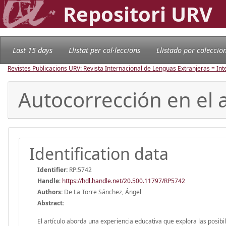
Repositori URV
Last 15 days
Llistat per col·leccions
Llistado por coleccio
Revistes Publicacions URV: Revista Internacional de Lenguas Extranjeras = In
Autocorrección en el 
Identification data
Identifier:
RP:5742
Handle
:
https://hdl.handle.net/20.500.11797/RP5742
Authors:
De La Torre Sánchez, Ángel
Abstract:
El artículo aborda una experiencia educativa que explora las posi