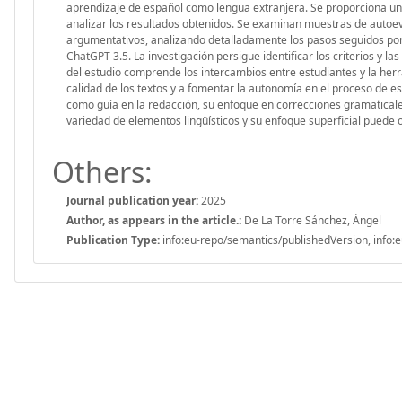
aprendizaje de español como lengua extranjera. Se proporciona un a
analizar los resultados obtenidos. Se examinan muestras de autoeval
argumentativos, analizando detalladamente los pasos seguidos por
ChatGPT 3.5. La investigación persigue identificar los criterios y l
del estudio comprende los intercambios entre estudiantes y la her
calidad de los textos y a fomentar la autonomía en el proceso de escr
como guía en la redacción, su enfoque en correcciones gramaticales 
variedad de elementos lingüísticos y su enfoque superficial puede
Others:
Journal publication year:
2025
Author, as appears in the article.:
De La Torre Sánchez, Ángel
Publication Type:
info:eu-repo/semantics/publishedVersion, info:e