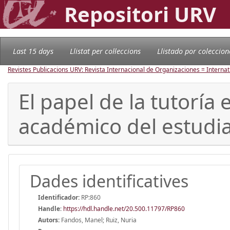
Repositori URV
Last 15 days
Llistat per col·leccions
Llistado por coleccion
Revistes Publicacions URV: Revista Internacional de Organizaciones = Internat
El papel de la tutoría
académico del estudia
Dades identificatives
Identificador:
RP:860
Handle
:
https://hdl.handle.net/20.500.11797/RP860
Autors:
Fandos, Manel; Ruiz, Nuria