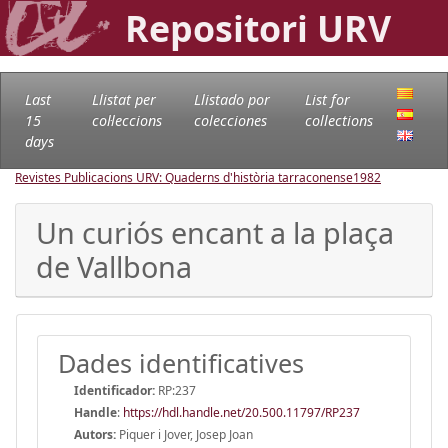
Repositori URV
Last
Llistat per
Llistado por
List for
15
col·leccions
colecciones
collections
days
Revistes Publicacions URV: Quaderns d'història tarraconense
1982
Un curiós encant a la plaça
de Vallbona
Dades identificatives
Identificador:
RP:237
Handle
:
https://hdl.handle.net/20.500.11797/RP237
Autors:
Piquer i Jover, Josep Joan