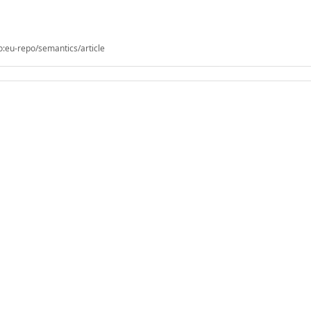
o:eu-repo/semantics/article