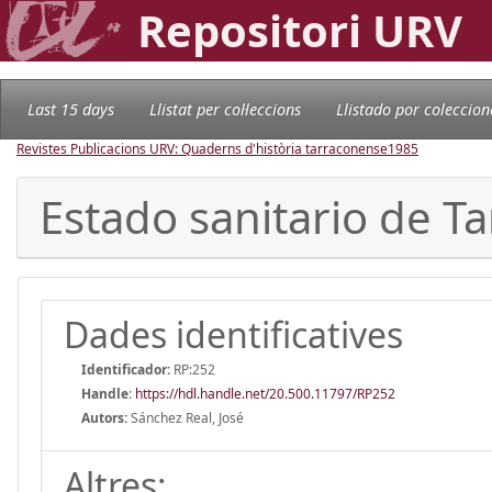
Repositori URV
Last 15 days
Llistat per col·leccions
Llistado por coleccion
Revistes Publicacions URV: Quaderns d'història tarraconense
1985
Estado sanitario de Ta
Dades identificatives
Identificador:
RP:252
Handle
:
https://hdl.handle.net/20.500.11797/RP252
Autors:
Sánchez Real, José
Altres: