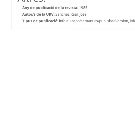
Any de publicació de la revista:
1985
Autor/s de la URV:
Sánchez Real, José
Tipus de publicació:
info:eu-repo/semantics/publishedVersion, inf