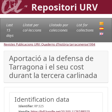
Repositori URV
Last
Llistat per
Llistado por
List for
15
col·leccions
colecciones
collections
days
Revistes Publicacions URV: Quaderns d'història tarraconense
1994
Aportació a la defensa de
Tarragona i el seu cost
durant la tercera carlinada
Identification data
Identifier:
RP:325
Handle
:
https://hdl.handle.net/20.500.11797/RP325