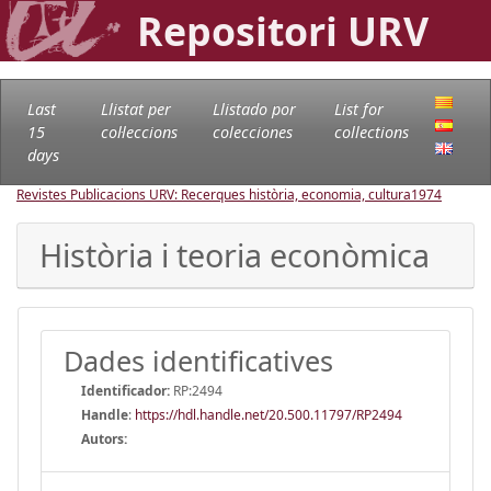
Repositori URV
Last
Llistat per
Llistado por
List for
15
col·leccions
colecciones
collections
days
Revistes Publicacions URV: Recerques història, economia, cultura
1974
Història i teoria econòmica
Dades identificatives
Identificador:
RP:2494
Handle
:
https://hdl.handle.net/20.500.11797/RP2494
Autors: