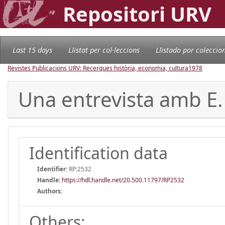
Repositori URV
Last 15 days
Llistat per col·leccions
Llistado por coleccio
Revistes Publicacions URV: Recerques història, economia, cultura
1978
Una entrevista amb E
Identification data
Identifier:
RP:2532
Handle
:
https://hdl.handle.net/20.500.11797/RP2532
Authors:
Others: