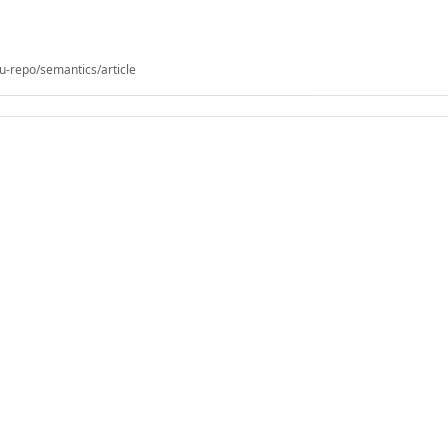
u-repo/semantics/article