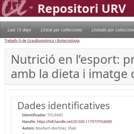
Repositori URV
Last 15 days
Llistat per col·leccions
Llistado por coleccion
Treballs Fi de Grau
Bioquímica i Biotecnologia
Nutrició en l’esport: p
amb la dieta i imatge 
Dades identificatives
Identificador:
TFG:6685
Handle
:
https://hdl.handle.net/20.500.11797/TFG6685
Autors:
Bisellach Martínez, Iñaki