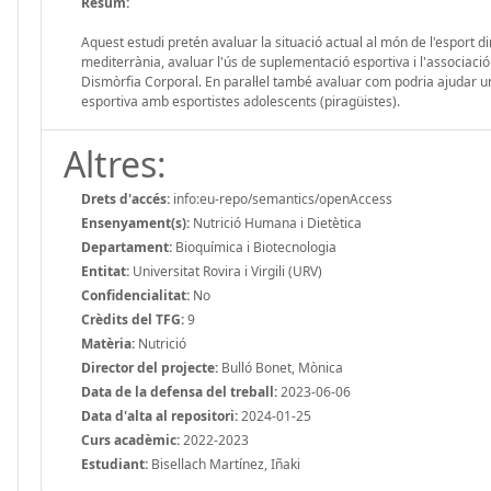
Resum:
Aquest estudi pretén avaluar la situació actual al món de l'esport di
mediterrània, avaluar l'ús de suplementació esportiva i l'associació
Dismòrfia Corporal. En paral·lel també avaluar com podria ajudar un
esportiva amb esportistes adolescents (piragüistes).
Altres:
Drets d'accés:
info:eu-repo/semantics/openAccess
Ensenyament(s):
Nutrició Humana i Dietètica
Departament:
Bioquímica i Biotecnologia
Entitat:
Universitat Rovira i Virgili (URV)
Confidencialitat:
No
Crèdits del TFG:
9
Matèria:
Nutrició
Director del projecte:
Bulló Bonet, Mònica
Data de la defensa del treball:
2023-06-06
Data d'alta al repositori:
2024-01-25
Curs acadèmic:
2022-2023
Estudiant:
Bisellach Martínez, Iñaki