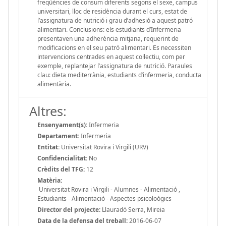
freqüències de consum diferents segons el sexe, campus
universitari, lloc de residència durant el curs, estat de
l’assignatura de nutrició i grau d’adhesió a aquest patró
alimentari. Conclusions: els estudiants d’Infermeria
presentaven una adherència mitjana, requerint de
modificacions en el seu patró alimentari. Es necessiten
intervencions centrades en aquest col·lectiu, com per
exemple, replantejar l’assignatura de nutrició. Paraules
clau: dieta mediterrània, estudiants d’infermeria, conducta
alimentària.
Altres:
Ensenyament(s):
Infermeria
Departament:
Infermeria
Entitat:
Universitat Rovira i Virgili (URV)
Confidencialitat:
No
Crèdits del TFG:
12
Matèria:
Universitat Rovira i Virgili - Alumnes - Alimentació ,
Estudiants - Alimentació - Aspectes psicoloògics
Director del projecte:
Llauradó Serra, Mireia
Data de la defensa del treball:
2016-06-07