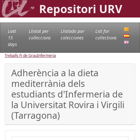
Repositori URV
Last
Llistat per
Llistado por
List for
15
col·leccions
colecciones
collections
days
Treballs Fi de Grau
Infermeria
Adherència a la dieta
mediterrània dels
estudiants d'Infermeria de
la Universitat Rovira i Virgili
(Tarragona)