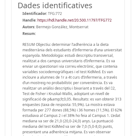
Dades identificatives
Identificador:
TFG:772
Handle
:
https://hdl.handle.net/20.500.11797/TFG772
Autors:
Bermejo González, Montserrat
Resum:
RESUM Objectiu: determinar l’adherència a la dieta
mediterrània dels estudiants d’Infermeria d’una universitat
espanyola. Metodologia: estudi descriptiu transversal,
realitzat a dos campus universitaris d’Infermeria. Es va
enviar un qüestionari via correu electrònic, que contenia
variables sociodemogràfiques i el test KidMed. Es van
incloure a alumnes de 1r a 4t curs d’Infermeria, a través
d’un mostreig no probabilístic per conveniència. Es va
realitzar un anàlisi descriptiu i bivariant a través del 2,
Test de Fisher i Kruskal-Wallis, adoptant un nivell de
significació de p&amp;lt;0,05. Resultats: es van obtenir 313
enquestes (taxa de resposta: 55,9%). La mostra estava
formada per 277 dones (88,5%) i 36 homes (11,5%). El 62%
estudiava al Campus 2 i el 38% ho feia al Campus 1. L’edat
mediana va ser de 21,0 (20,0-24,0) anys. La puntuació
mediana del test KidMed va ser de 7,0 (5,0-8,0) punts,
presentant una adherència mitjana. Es van observar