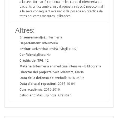
a la seva formació continua en les cures d’infermeria en
pacients crítics amb el risc d’aquesta infecció nosocomial i
a la seva consegüent avaluació de posada en pràctica de
totes aquestes mesures utilitzades.
Altres:
Ensenyament(s):
Infermeria
Departament:
Infermeria
Entitat:
Universitat Rovira i Virgili (URV)
Confidencialitat:
No
Crèdits del TFG:
12
Matèria:
Infermeria en medicina intensiva - Bibliografia
Director del projecte:
Sola Miravete, María
Data de la defensa del treball:
2016-06-06
Data d'alta al repositori:
2016-10-04
Curs acadèmic:
2015-2016
Estudiant:
Más Espinosa, Christian