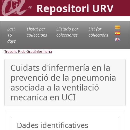
Repositori URV
Last
Llistat per
Llistado por
List for
15
col·leccions
colecciones
collections
days
Treballs Fi de Grau
Infermeria
Cuidats d'infermería en la
prevenció de la pneumonia
asociada a la ventilació
mecanica en UCI
Dades identificatives