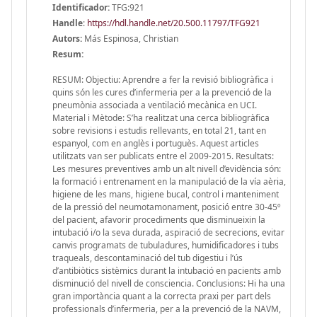
Identificador:
TFG:921
Handle
:
https://hdl.handle.net/20.500.11797/TFG921
Autors:
Más Espinosa, Christian
Resum:
RESUM: Objectiu: Aprendre a fer la revisió bibliogràfica i
quins són les cures d’infermeria per a la prevenció de la
pneumònia associada a ventilació mecànica en UCI.
Material i Mètode: S’ha realitzat una cerca bibliogràfica
sobre revisions i estudis rellevants, en total 21, tant en
espanyol, com en anglès i portuguès. Aquest articles
utilitzats van ser publicats entre el 2009-2015. Resultats:
Les mesures preventives amb un alt nivell d’evidència són:
la formació i entrenament en la manipulació de la vía aèria,
higiene de les mans, higiene bucal, control i manteniment
de la pressió del neumotamonament, posició entre 30-45º
del pacient, afavorir procediments que disminueixin la
intubació i/o la seva durada, aspiració de secrecions, evitar
canvis programats de tubuladures, humidificadores i tubs
traqueals, descontaminació del tub digestiu i l’ús
d’antibiòtics sistèmics durant la intubació en pacients amb
disminució del nivell de consciencia. Conclusions: Hi ha una
gran importància quant a la correcta praxi per part dels
professionals d’infermeria, per a la prevenció de la NAVM,