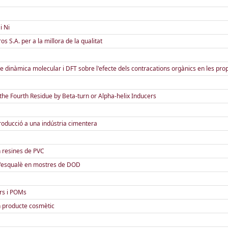
i Ni
os S.A. per a la millora de la qualitat
e dinàmica molecular i DFT sobre l'efecte dels contracations orgànics en les prop
the Fourth Residue by Beta-turn or Alpha-helix Inducers
producció a una indústria cimentera
 resines de PVC
d'esqualè en mostres de DOD
urs i POMs
n producte cosmètic