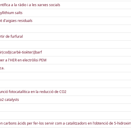
ífica a la ràdio i a les xarxes socials
yllithium salts
ent d'aigües residuals
tir de furfural
ir(cod)(carbè-tioèter)]barf
per a l'HER en electròlisi PEM
ca.
nció fotocatalítica en la reducció de CO2
io2 catalysts
 carbons àcids per fer-los servir com a catalitzadors en l'obtenció de 5-hidroxime