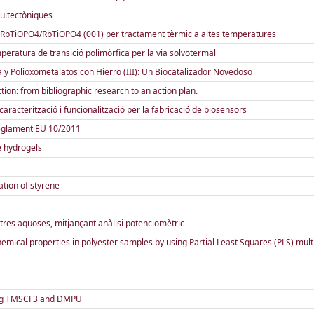
quitectòniques
 Yb):RbTiOPO4/RbTiOPO4 (001) per tractament tèrmic a altes temperatures
peratura de transició polimòrfica per la via solvotermal
 y Polioxometalatos con Hierro (III): Un Biocatalizador Novedoso
ion: from bibliographic research to an action plan.
racterització i funcionalització per la fabricació de biosensors
reglament EU 10/2011
e hydrogels
tion of styrene
res aquoses, mitjançant anàlisi potenciomètric
mical properties in polyester samples by using Partial Least Squares (PLS) multi
using TMSCF3 and DMPU