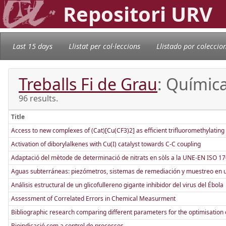
Repositori URV
Last 15 days
Llistat per col·leccions
Llistado por coleccio
Treballs Fi de Grau
: Química
96 results.
Title
Access to new complexes of (Cat)[Cu(CF3)2] as efficient trifluoromethylating a
Activation of diborylalkenes with Cu(I) catalyst towards C-C coupling
Adaptació del mètode de determinació de nitrats en sòls a la UNE-EN ISO 1
Aguas subterráneas: piezómetros, sistemas de remediación y muestreo en 
Análisis estructural de un glicofullereno gigante inhibidor del virus del Ébola
Assessment of Correlated Errors in Chemical Measurment
Bibliographic research comparing different parameters for the optimisation 
Bioindicació com a control de processos