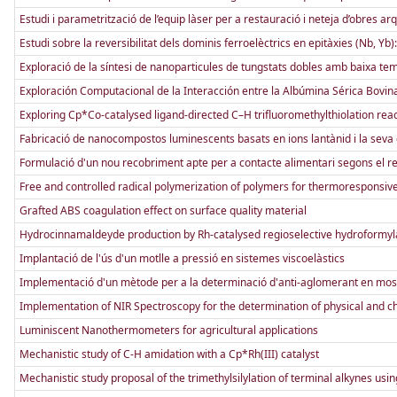
Estudi i parametrització de l’equip làser per a restauració i neteja d’obres ar
Estudi sobre la reversibilitat dels dominis ferroelèctrics en epitàxies (Nb,
Exploració de la síntesi de nanoparticules de tungstats dobles amb baixa tem
Exploración Computacional de la Interacción entre la Albúmina Sérica Bovina
Exploring Cp*Co-catalysed ligand-directed C–H trifluoromethylthiolation react
Fabricació de nanocompostos luminescents basats en ions lantànid i la seva ca
Formulació d'un nou recobriment apte per a contacte alimentari segons el 
Free and controlled radical polymerization of polymers for thermoresponsiv
Grafted ABS coagulation effect on surface quality material
Hydrocinnamaldeyde production by Rh-catalysed regioselective hydroformyla
Implantació de l'ús d'un motlle a pressió en sistemes viscoelàstics
Implementació d'un mètode per a la determinació d'anti-aglomerant en most
Implementation of NIR Spectroscopy for the determination of physical and che
Luminiscent Nanothermometers for agricultural applications
Mechanistic study of C-H amidation with a Cp*Rh(III) catalyst
Mechanistic study proposal of the trimethylsilylation of terminal alkynes 