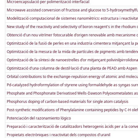
Microencapsulació per polimerització interfacial
Microwave assisted conversion of fructose and glucose to 5-hydroxymethylfur
Modelització computacional de sistemes nanomètrics: estructura i reactivitat 
New study of the reactivity and selectivity of boron reagent's in the rhodium 
Obtenció d'un nou vitrímer fotocurable d'origen renovable amb mecanisme d
Optimització de la fusió de perles en una industria cimentera mitjançant l
Optimització de la mesura de la mida de partícules de pigments amb tendèn
Optimització de la síntesi de nanoestrelles d'or mitjançant polivinilpirrolidona:
Optimització d'una columna de destil·lació d'una planta de PEAD amb Aspe
Orbital contributions to the exchange-repulsion energy of atomic and molec
Pd-catalyzed hydroformylation of styrene using formaldehyde as syngas sur
Phosphate and Phosphonate Derivatised Wells-Dawson Polyoxometalates as n
Phosphorus doping of carbon-based materials for single atom catalysis
Post-synthetic modifications of Phenylalanine containing peptides by C-H ole
Potenciación del razonamiento lógico
Preparació i caracterització de catalitzadors heterogenis àcids per a la conve
Propietats electròniques i reactivitat dels compostos d'uranil