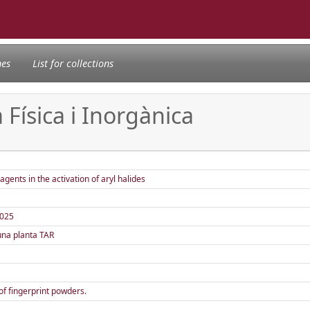
nes
List for collections
 Física i Inorgànica
gents in the activation of aryl halides
7025
una planta TAR
of fingerprint powders.