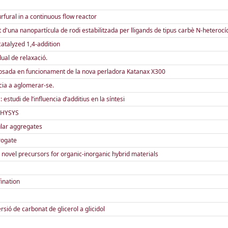
fural in a continuous flow reactor
d'una nanopartícula de rodi estabilitzada per lligands de tipus carbè N-heterocíc
catalyzed 1,4-addition
ual de relaxació.
a posada en funcionament de la nova perladora Katanax X300
cia a aglomerar-se.
 estudi de l’influencia d’additius en la síntesi
n HYSYS
ular aggregates
rogate
ovel precursors for organic-inorganic hybrid materials
fination
rsió de carbonat de glicerol a glicidol