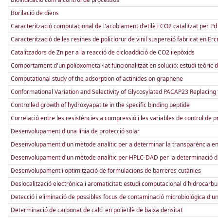
Borilació de diens
Caracterització computacional de l'acoblament d'etilè i CO2 catalitzat per Pd 
Caracterització de les resines de policlorur de vinil suspensió fabricat en Ercr
Catalitzadors de Zn per a la reacció de cicloaddició de CO2 i epòxids
Comportament d'un polioxometal·lat funcionalitzat en solució: estudi teòric d
Computational study of the adsorption of actinides on graphene
Conformational Variation and Selectivity of Glycosylated PACAP23 Replacing 
Controlled growth of hydroxyapatite in the specific binding peptide
Correlació entre les resistències a compressió i les variables de control de 
Desenvolupament d'una línia de protecció solar
Desenvolupament d'un mètode analític per a determinar la transparència en
Desenvolupament d'un mètode analític per HPLC-DAD per la determinació 
Desenvolupament i optimització de formulacions de barreres cutànies
Deslocalització electrònica i aromaticitat: estudi computacional d'hidrocarb
Detecció i eliminació de possibles focus de contaminació microbiológica d'u
Determinació de carbonat de calci en polietilè de baixa densitat