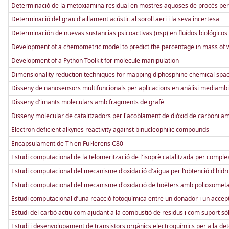
Determinació de la metoxiamina residual en mostres aquoses de procés per
Determinació del grau d'aïllament acústic al soroll aeri i la seva incertesa
Determinación de nuevas sustancias psicoactivas (nsp) en fluídos biológicos
Development of a chemometric model to predict the percentage in mass of w
Development of a Python Toolkit for molecule manipulation
Dimensionality reduction techniques for mapping diphosphine chemical spa
Disseny de nanosensors multifuncionals per aplicacions en anàlisi mediambi
Disseny d'imants moleculars amb fragments de grafè
Disseny molecular de catalitzadors per l'acoblament de diòxid de carboni amb
Electron deficient alkynes reactivity against binucleophilic compounds
Encapsulament de Th en Ful·lerens C80
Estudi computacional de la telomerització de l'isoprè catalitzada per complex
Estudi computacional del mecanisme d'oxidació d'aigua per l'obtenció d'hidrog
Estudi computacional del mecanisme d'oxidació de tioèters amb polioxometal
Estudi computacional d’una reacció fotoquímica entre un donador i un accept
Estudi del carbó actiu com ajudant a la combustió de residus i com suport sò
Estudi i desenvolupament de transistors orgànics electroquímics per a la d