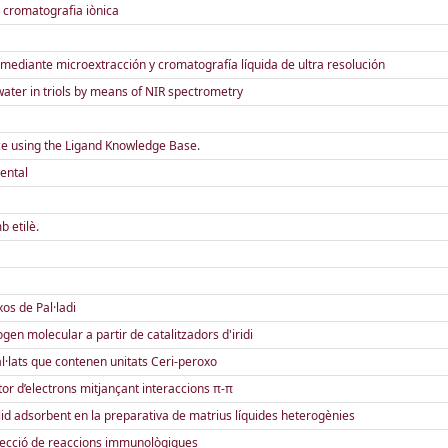
 cromatografia iònica
 mediante microextracción y cromatografía líquida de ultra resolución
ater in triols by means of NIR spectrometry
ce using the Ligand Knowledge Base.
ental
 etilè.
os de Pal·ladi
en molecular a partir de catalitzadors d'iridi
·lats que contenen unitats Ceri-peroxo
or d’electrons mitjançant interaccions π-π
lid adsorbent en la preparativa de matrius líquides heterogènies
etecció de reaccions immunològiques