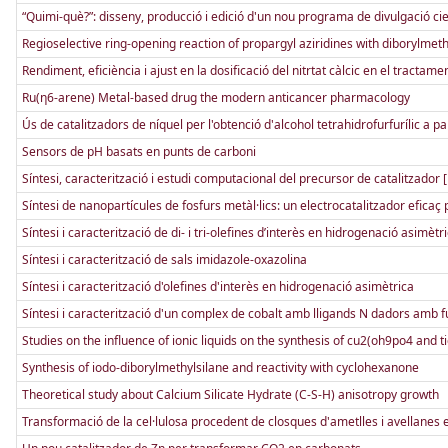
“Quimi-què?”: disseny, producció i edició d'un nou programa de divulgació cient
Regioselective ring-opening reaction of propargyl aziridines with diborylmeth
Rendiment, eficiència i ajust en la dosificació del nitrtat càlcic en el tractam
Ru(η6-arene) Metal-based drug the modern anticancer pharmacology
Ús de catalitzadors de níquel per l'obtenció d'alcohol tetrahidrofurfurílic a par
Sensors de pH basats en punts de carboni
Síntesi, caracterització i estudi computacional del precursor de catalitzador [
Síntesi de nanopartícules de fosfurs metàl·lics: un electrocatalitzador eficaç 
Síntesi i caracterització de di- i tri-olefines d’interès en hidrogenació asimètri
Síntesi i caracterització de sals imidazole-oxazolina
Síntesi i caracterització d'olefines d'interès en hidrogenació asimètrica
Síntesi i caracterització d'un complex de cobalt amb lligands N dadors amb fu
Studies on the influence of ionic liquids on the synthesis of cu2(oh9po4 and t
Synthesis of iodo-diborylmethylsilane and reactivity with cyclohexanone
Theoretical study about Calcium Silicate Hydrate (C-S-H) anisotropy growth
Transformació de la cel·lulosa procedent de closques d'ametlles i avellanes en