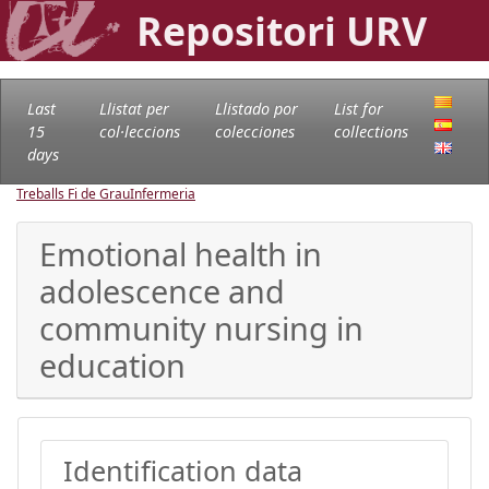
Repositori URV
Last
Llistat per
Llistado por
List for
15
col·leccions
colecciones
collections
days
Treballs Fi de Grau
Infermeria
Emotional health in
adolescence and
community nursing in
education
Identification data