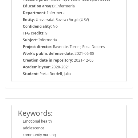
Education area(s):
Infermeria
Department:
Infermeria
Entity:
Universitat Rovira i Virgili (URV)
Confidenciality:
No
TFG credits:
9
Subject:
Infermeria
Project director:
Raventós Torner, Rosa Dolores
Work's public defense date:
2021-06-08
Creation date in repository:
2021-12-05
Academic year:
2020-2021
Student:
Porta Bordell, Julia
Keywords:
Emotional health
adolescence
community nursing