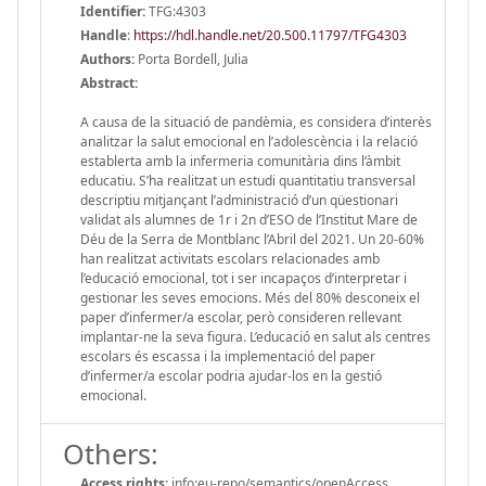
Identifier:
TFG:4303
Handle
:
https://hdl.handle.net/20.500.11797/TFG4303
Authors:
Porta Bordell, Julia
Abstract:
A causa de la situació de pandèmia, es considera d’interès
analitzar la salut emocional en l’adolescència i la relació
establerta amb la infermeria comunitària dins l’àmbit
educatiu. S’ha realitzat un estudi quantitatiu transversal
descriptiu mitjançant l’administració d’un qüestionari
validat als alumnes de 1r i 2n d’ESO de l’Institut Mare de
Déu de la Serra de Montblanc l’Abril del 2021. Un 20-60%
han realitzat activitats escolars relacionades amb
l’educació emocional, tot i ser incapaços d’interpretar i
gestionar les seves emocions. Més del 80% desconeix el
paper d’infermer/a escolar, però consideren rellevant
implantar-ne la seva figura. L’educació en salut als centres
escolars és escassa i la implementació del paper
d’infermer/a escolar podria ajudar-los en la gestió
emocional.
Others:
Access rights:
info:eu-repo/semantics/openAccess