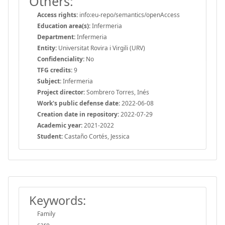
Others:
Access rights:
info:eu-repo/semantics/openAccess
Education area(s):
Infermeria
Department:
Infermeria
Entity:
Universitat Rovira i Virgili (URV)
Confidenciality:
No
TFG credits:
9
Subject:
Infermeria
Project director:
Sombrero Torres, Inés
Work's public defense date:
2022-06-08
Creation date in repository:
2022-07-29
Academic year:
2021-2022
Student:
Castaño Cortés, Jessica
Keywords:
Family
care