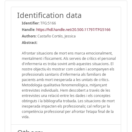
Identification data
Identifier:
TFG:5166
Handle
:
https://hdl.handle.net/20.500.11797/TFG5166
Authors:
Castaño Cortés, Jessica
Abstract:
Afrontar situacions de mort ens marca emocionalment,
mentalment i físicament. Als serveis de crítics el personal
d'infermeria es troba sovint amb aquestes situacions. El
nostre objectiu és mostrar com cuiden i acompanyen els
professionals sanitaris d'infermeria als familiars de
pacients amb mort inesperada a les unitats de crítics.
Metodologia qualitativa fenomenològica, mitjançant
entrevistes individuals. Hem descobert a través de les
entrevistes una relació entre les dades i els conceptes
obtinguts i la bibliografia trobada. Les situacions de mort
inesperada impacten els professionals; cal reforçar la
competència professional per afrontar l'etapa final de la
vida.