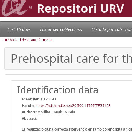
Repositori URV
Last 15 days
Llistat per col·leccions
Llistado por coleccio
Treballs Fi de Grau
Infermeria
Prehospital care for t
Identification data
Identifier:
TFG:5193
Handle
:
https://hdl.handle.net/20.500.11797/TFG5193
Authors:
Morillas Canals, Mireia
Abstract:
La realització d’una correcta intervenció en l’àmbit prehospitalari da