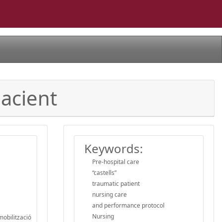
pacient
Keywords:
Pre-hospital care
“castells”
traumatic patient
nursing care
and performance protocol
Nursing
mobilització