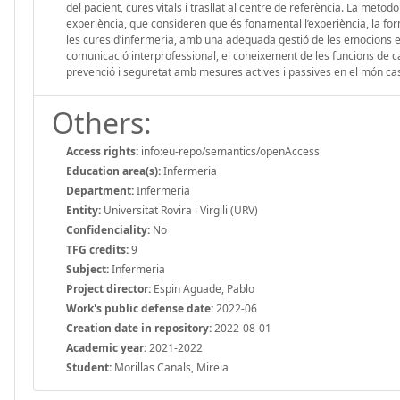
del pacient, cures vitals i trasllat al centre de referència. La meto
experiència, que consideren que és fonamental l’experiència, la forma
les cures d’infermeria, amb una adequada gestió de les emocions e
comunicació interprofessional, el coneixement de les funcions de cad
prevenció i seguretat amb mesures actives i passives en el món caste
Others:
Access rights:
info:eu-repo/semantics/openAccess
Education area(s):
Infermeria
Department:
Infermeria
Entity:
Universitat Rovira i Virgili (URV)
Confidenciality:
No
TFG credits:
9
Subject:
Infermeria
Project director:
Espin Aguade, Pablo
Work's public defense date:
2022-06
Creation date in repository:
2022-08-01
Academic year:
2021-2022
Student:
Morillas Canals, Mireia