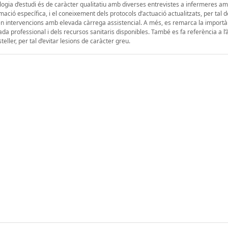
dologia d’estudi és de caràcter qualitatiu amb diverses entrevistes a infermeres a
ció específica, i el coneixement dels protocols d’actuació actualitzats, per tal d
n intervencions amb elevada càrrega assistencial. A més, es remarca la importà
a professional i dels recursos sanitaris disponibles. També es fa referència a l’
ller, per tal d’evitar lesions de caràcter greu.