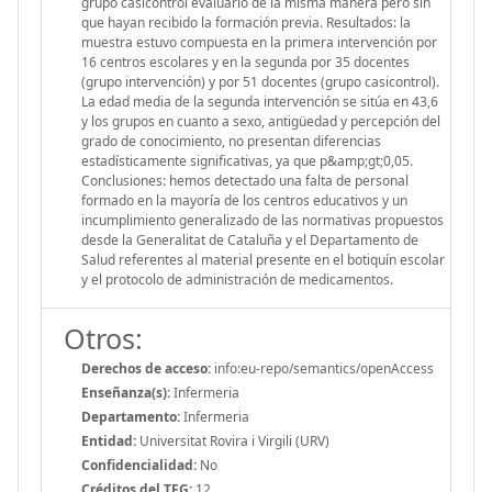
grupo casicontrol evaluarlo de la misma manera pero sin
que hayan recibido la formación previa. Resultados: la
muestra estuvo compuesta en la primera intervención por
16 centros escolares y en la segunda por 35 docentes
(grupo intervención) y por 51 docentes (grupo casicontrol).
La edad media de la segunda intervención se sitúa en 43,6
y los grupos en cuanto a sexo, antigüedad y percepción del
grado de conocimiento, no presentan diferencias
estadísticamente significativas, ya que p&amp;gt;0,05.
Conclusiones: hemos detectado una falta de personal
formado en la mayoría de los centros educativos y un
incumplimiento generalizado de las normativas propuestos
desde la Generalitat de Cataluña y el Departamento de
Salud referentes al material presente en el botiquín escolar
y el protocolo de administración de medicamentos.
Otros:
Derechos de acceso:
info:eu-repo/semantics/openAccess
Enseñanza(s):
Infermeria
Departamento:
Infermeria
Entidad:
Universitat Rovira i Virgili (URV)
Confidencialidad:
No
Créditos del TFG:
12