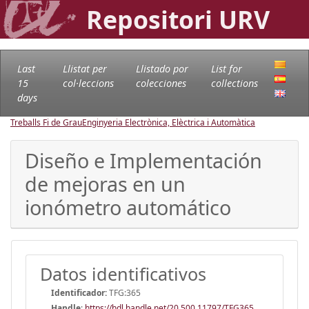
Repositori URV
Last
Llistat per
Llistado por
List for
15
col·leccions
colecciones
collections
days
Treballs Fi de Grau
Enginyeria Electrònica, Elèctrica i Automàtica
Diseño e Implementación
de mejoras en un
ionómetro automático
Datos identificativos
Identificador:
TFG:365
Handle
:
https://hdl.handle.net/20.500.11797/TFG365