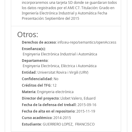
incorporaremos una tarjeta SD donde se guardaran todos
los datos registrados por el AMI C7. Titulación: Grado en
Ingeniería Electrónica Industrial y Automática Fecha
Presentación: Septiembre del 2015
Otros:
Derechos de acceso:
info:eu-repo/semantics/openAccess
Enseñanza(s):
Enginyeria Electrònica Industrial i Automàtica
Departamento:
Enginyeria Electrònica, Elèctrica i Automàtica
Entidad:
Universitat Rovira i Virgili (URV)
Confidencialidad:
No
Créditos del TFG:
12
Materia:
Enginyeria electrònica
Director del proyecto:
Llobet Valero, Eduard
Fecha de la defensa del treball:
2015-09-16
Fecha de alta en el repositorio:
2015-11-19
Curso académico:
2014-2015
Estudiante:
GUERRERO LOPEZ, FRANCISCO