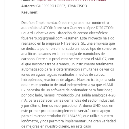
Autores:
GUERRERO LOPEZ, FRANCISCO
Resumen:
Diseño e Implementación de mejoras en un ionómetro
automático AUTOR: Francisco Guerrero López DIRECTOR:
Eduard Llobet Valero. Dirección de correo electrónico:
fguerrero.pgl@gmail.com Resumen. Este Proyecto ha sido
realizado en la empresa NT Sensors, SL, una empresa que
se dedica a poner en el mercado un nuevo tipo de sensores
analíticos basados en la tecnología de nanotubos de
carbono. Entre sus productos se encuentra el AMI C7, con
el que nosotros trabajaremos, un instrumento totalmente
automatizado para la determinación simultánea de varios
iones en aguas, aguas residuales, medios de cultivo,
hidropónicos, reactores de algas… Nuestro trabajo ha sido
dotar este producto de total independencia ya que el AMI
C7 necesita de un software de ordenador para funcionar,
por otro lado, hemos introducido una salida analógica 4-20
mA, para satisfacer varias demandas del sector industrial,
y por último, hemos incorporado un Arduino UNO, que en
este primer prototipo simplemente servirá como apoyo
para el microcontrolador PIC18F4550, que utiliza nuestro
ionómetro, y nos permitirá implementar una gran variedad
de mejoras en nuestro diseño, en esta caso