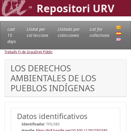
Repositori URV
Last
Llistat per
Llistado por
List for
15
col·leccions
colecciones
collections
days
Treballs Fi de Grau
Dret Públic
LOS DERECHOS
AMBIENTALES DE LOS
PUEBLOS INDÍGENAS
Datos identificativos
Identificador:
TFG:585
Handle
:
https://hdl.handle.net/20.500.11797/TFG585