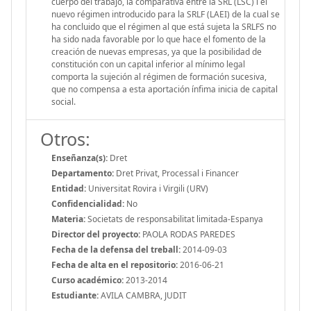
cuerpo del trabajo, la comparativa entre la SRL (LSC) i el
nuevo régimen introducido para la SRLF (LAEI) de la cual se
ha concluido que el régimen al que está sujeta la SRLFS no
ha sido nada favorable por lo que hace el fomento de la
creación de nuevas empresas, ya que la posibilidad de
constitución con un capital inferior al mínimo legal
comporta la sujeción al régimen de formación sucesiva,
que no compensa a esta aportación ínfima inicia de capital
social.
Otros:
Enseñanza(s):
Dret
Departamento:
Dret Privat, Processal i Financer
Entidad:
Universitat Rovira i Virgili (URV)
Confidencialidad:
No
Materia:
Societats de responsabilitat limitada-Espanya
Director del proyecto:
PAOLA RODAS PAREDES
Fecha de la defensa del treball:
2014-09-03
Fecha de alta en el repositorio:
2016-06-21
Curso académico:
2013-2014
Estudiante:
AVILA CAMBRA, JUDIT