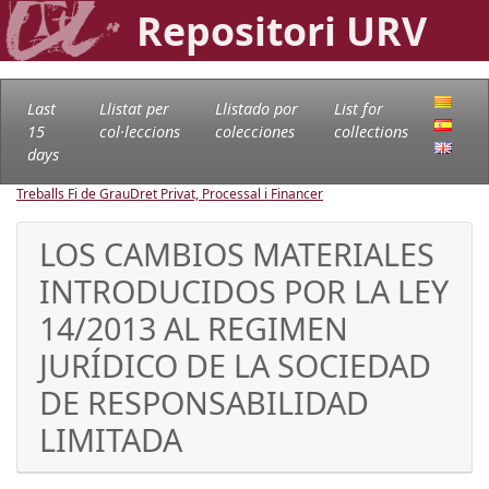
Repositori URV
Last
Llistat per
Llistado por
List for
15
col·leccions
colecciones
collections
days
Treballs Fi de Grau
Dret Privat, Processal i Financer
LOS CAMBIOS MATERIALES
INTRODUCIDOS POR LA LEY
14/2013 AL REGIMEN
JURÍDICO DE LA SOCIEDAD
DE RESPONSABILIDAD
LIMITADA