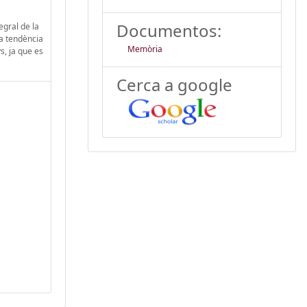
Documentos:
egral de la
la tendència
Memòria
s, ja que es
Cerca a google