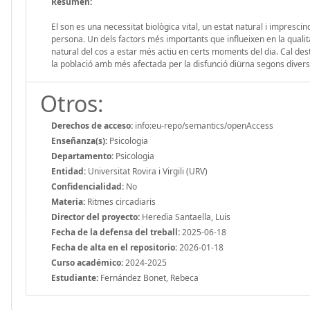
Resumen:
El son es una necessitat biològica vital, un estat natural i imprescin
persona. Un dels factors més importants que influeixen en la qualita
natural del cos a estar més actiu en certs moments del dia. Cal dest
la població amb més afectada per la disfunció diürna segons divers
Otros:
Derechos de acceso:
info:eu-repo/semantics/openAccess
Enseñanza(s):
Psicologia
Departamento:
Psicologia
Entidad:
Universitat Rovira i Virgili (URV)
Confidencialidad:
No
Materia:
Ritmes circadiaris
Director del proyecto:
Heredia Santaella, Luis
Fecha de la defensa del treball:
2025-06-18
Fecha de alta en el repositorio:
2026-01-18
Curso académico:
2024-2025
Estudiante:
Fernández Bonet, Rebeca