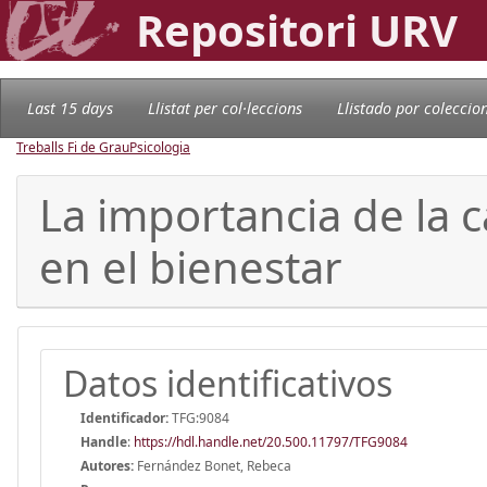
Repositori URV
Last 15 days
Llistat per col·leccions
Llistado por coleccio
Treballs Fi de Grau
Psicologia
La importancia de la c
en el bienestar
Datos identificativos
Identificador:
TFG:9084
Handle
:
https://hdl.handle.net/20.500.11797/TFG9084
Autores:
Fernández Bonet, Rebeca