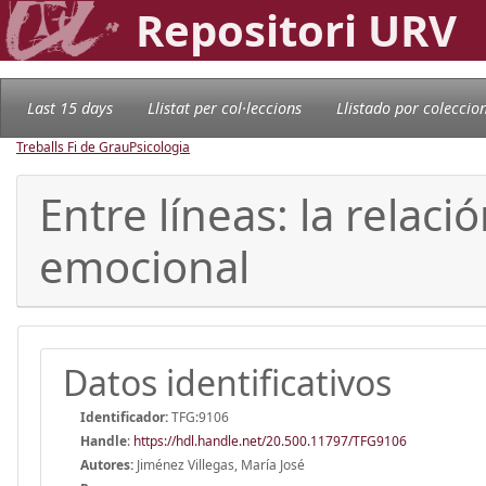
Repositori URV
Last 15 days
Llistat per col·leccions
Llistado por coleccio
Treballs Fi de Grau
Psicologia
Entre líneas: la relaci
emocional
Datos identificativos
Identificador:
TFG:9106
Handle
:
https://hdl.handle.net/20.500.11797/TFG9106
Autores:
Jiménez Villegas, María José