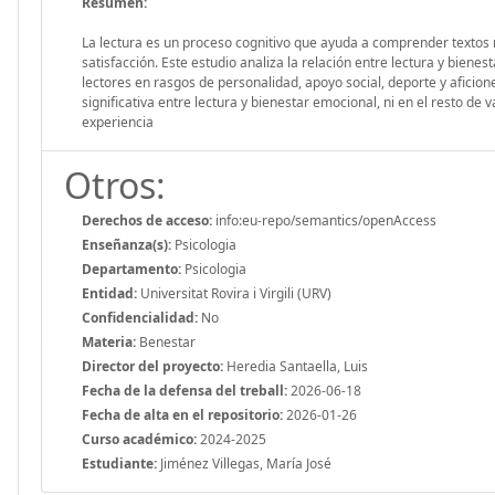
Resumen:
La lectura es un proceso cognitivo que ayuda a comprender textos m
satisfacción. Este estudio analiza la relación entre lectura y biene
lectores en rasgos de personalidad, apoyo social, deporte y aficio
significativa entre lectura y bienestar emocional, ni en el resto de v
experiencia
Otros:
Derechos de acceso:
info:eu-repo/semantics/openAccess
Enseñanza(s):
Psicologia
Departamento:
Psicologia
Entidad:
Universitat Rovira i Virgili (URV)
Confidencialidad:
No
Materia:
Benestar
Director del proyecto:
Heredia Santaella, Luis
Fecha de la defensa del treball:
2026-06-18
Fecha de alta en el repositorio:
2026-01-26
Curso académico:
2024-2025
Estudiante:
Jiménez Villegas, María José