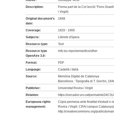
Author:
Giuseppe Verdi
Description:
Forma part de la Col·lecció “Fons Grael
i Virgili)
Original document's
1848
date:
Coverage:
1820 - 1900
Subjects:
Llibrets d'òpera
Resource type:
Text
Resource type
info:eu-repo/semantics/other
OpenAire 3.0:
Format:
PDF
Language:
Castellà i italià
Source:
Memòria Digital de Catalunya
Barcellona : Tipografia di T. Gorchs, 184
Publisher:
Universitat Rovira i Virgili
Relation:
https://cercador.urv.cat/permalink/3
Europeana rights
Còpia permesa amb finalitat d'estudi o rec
management:
Rovira i Virgili. CRAI campus Catalunya)
http://creativecommons.org/publicdomain