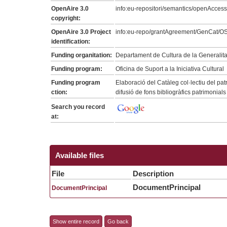
OpenAire 3.0
info:eu-repositori/semantics/openAccess
copyright:
OpenAire 3.0 Project
info:eu-repo/grantAgreement/GenCat/O
identification:
Funding organitation:
Departament de Cultura de la Generalit
Funding program:
Oficina de Suport a la Iniciativa Cultural
Funding program
Elaboració del Catàleg col·lectiu del patri
ction:
difusió de fons bibliogràfics patrimonials
Search you record
at:
Available files
File
Description
DocumentPrincipal
DocumentPrincipal
Show entire record
Go back