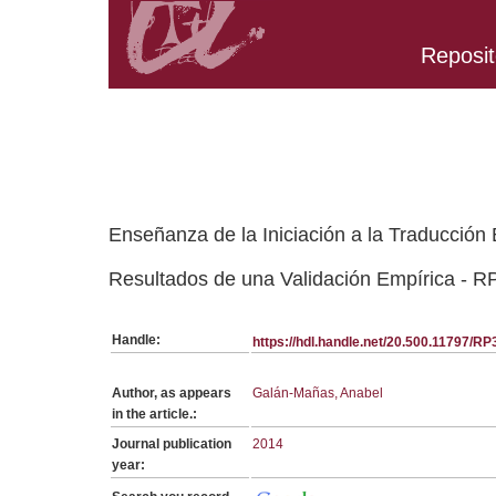
Reposit
Belongs to RP:SerieGeneralUTRCE collection
Enseñanza de la Iniciación a la Traducció
Resultados de una Validación Empírica - R
Handle:
https://hdl.handle.net/20.500.11797/R
Author, as appears
Galán-Mañas, Anabel
in the article.:
Journal publication
2014
year: