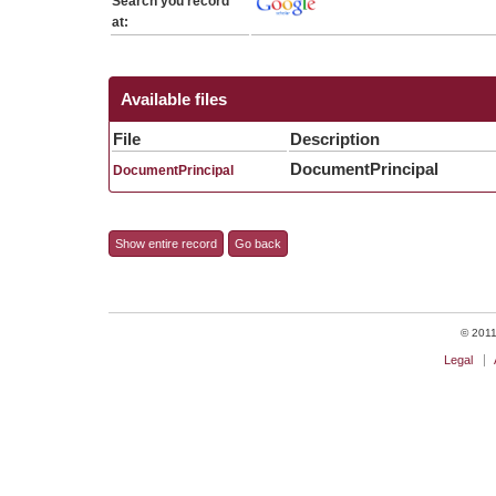
Search you record
at:
Available files
File
Description
DocumentPrincipal
DocumentPrincipal
Show entire record
Go back
© 2011 
Legal