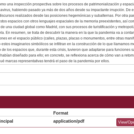
omo una inspección prospectiva sobre los procesos de patrimonialización y espacia
avirus, habiendo pasado ya más de dos años desde su impactante irrupción. De e
 discursos realizados desde las posiciones hegemónicas y subalternas. Por otra par
estos espacios con otros lenguajes espaciales de la memoria preexistentes, así c
 de una ciudad global como Madrid, con sus procesos de turistificación y metropol
la. En resumen, se trata de descubrir la manera en la que la pandemia va a conta
ones en el espacio público (calles, plazas, placas o monumentos, entre otras manif
estos imaginarios simbólicos se infiltran en la construcción de lo que llamamos m
o de los espacios que, durante esta crisis, tuvieron que adaptarse para funciones s
 habían diseñado para ello; en concreto, se reflexiona acerca de cómo van a retom
qué marcas representativas tendrá el paso de la pandemia por ellos.
Format
ncipal
application/pdf
View/Op