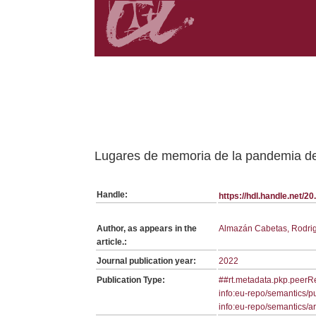
Belongs to RP:SerieGeneralAEC collection
Lugares de memoria de la pandemia del
Handle:
https://hdl.handle.net/
Author, as appears in the
Almazán Cabetas, Rodri
article.:
Journal publication year:
2022
Publication Type:
##rt.metadata.pkp.peer
info:eu-repo/semantics/p
info:eu-repo/semantics/ar