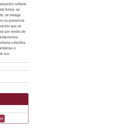
lización cultural
sta forma, se
te, se indaga
omo su presencia
ización que se
rse por medio de
estaciones).
emoria colectiva.
anitarias o
ar sus
en