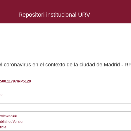
Repositori institucional URV
 coronavirus en el contexto de la ciudad de Madrid - R
20.500.11797/RP5129
go
Reviewed##
ublishedVersion
ticle