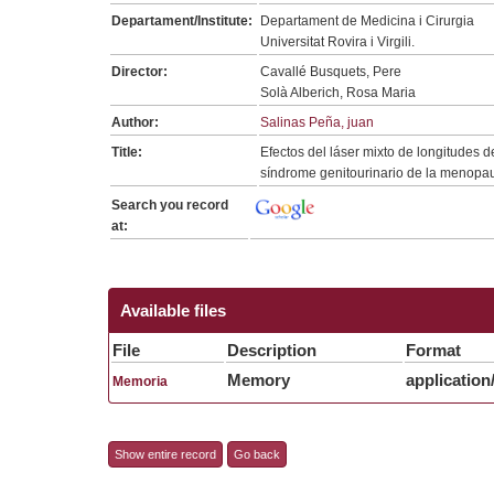
Departament/Institute:
Departament de Medicina i Cirurgia
Universitat Rovira i Virgili.
Director:
Cavallé Busquets, Pere
Solà Alberich, Rosa Maria
Author:
Salinas Peña, juan
Title:
Efectos del láser mixto de longitude
síndrome genitourinario de la menopa
Search you record
at:
Available files
File
Description
Format
Memory
application
Memoria
Show entire record
Go back