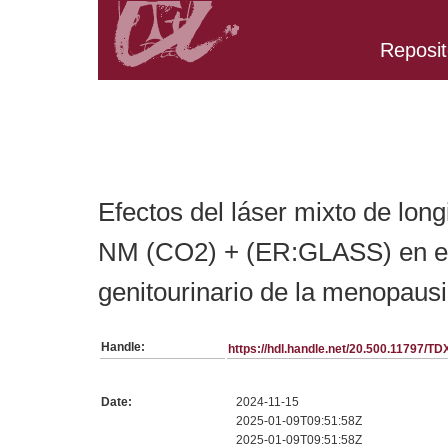
Reposit
Belongs to TDX:SerieTesis collection
Efectos del láser mixto de lon
NM (CO2) + (ER:GLASS) en e
genitourinario de la menopaus
Handle:
https://hdl.handle.net/20.500.11797/T
Date:
2024-11-15
2025-01-09T09:51:58Z
2025-01-09T09:51:58Z