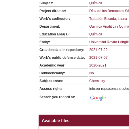
Subject:
Química
Project director:
Díaz de los Bernardos S
Work's codirector:
Trabalón Escoda, Laura
Department:
Química Analítica i Quím
Education area(s):
Química
Entity:
Universitat Rovira i Virgi
Creation date in repository:
2021-07-22
Work's public defense date:
2021-07-07
Academic year:
2020-2021
Confidenciality:
No
Subject areas:
Chemistry
Access rights:
info:eu-repo/semantics/
Search you record at:
Available files