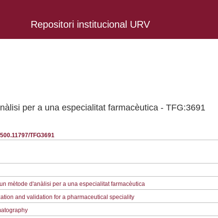
Repositori institucional URV
anàlisi per a una especialitat farmacèutica - TFG:3691
20.500.11797/TFG3691
d'un mètode d'anàlisi per a una especialitat farmacèutica
ation and validation for a pharmaceutical speciality
omatography