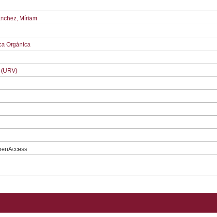
ánchez, Míriam
ica Orgànica
li (URV)
openAccess