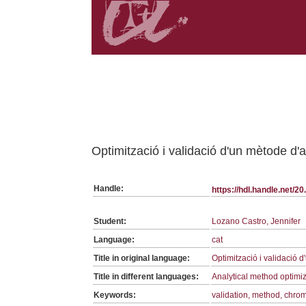
Belongs to TFG:SerieGeneralQ collection
Optimització i validació d'un mètode d'
Handle:
https://hdl.handle.net/
Student:
Lozano Castro, Jennifer
Language:
cat
Title in original language:
Optimització i validació 
Title in different languages:
Analytical method optimiz
Keywords:
validation, method, chr