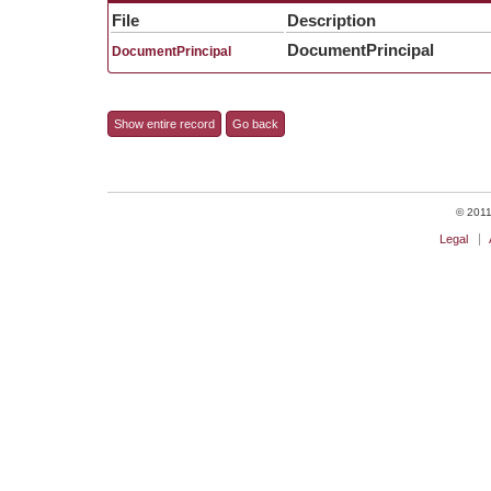
File
Description
DocumentPrincipal
DocumentPrincipal
Show entire record
Go back
© 2011 
Legal