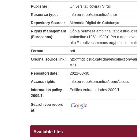
Publisher:
Universitat Rovira i Virgili
Resource type:
info:eu-repo/semantics/other
Repository Source:
Memòria Digital de Catalunya
Rights management
Còpia permesa amb finalitat d'estudi o re
(Europeana):
Valmeline (1961-1980)'. Per a qualsevol 
http://creativecommons.org/publicdomain
Format:
pdf
Original source link:
http://mdc.csuc.cat/cdm/ref/collection/Va
A31
Repositori date:
2022-08-30
Access rights:
info:eu-repo/semantics/openAccess
Information policy
Política entrada dades 2009/1
2009/1:
Search you record
at:
Available files