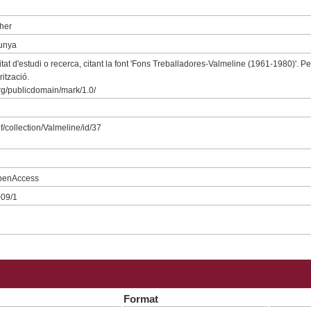
ther
lunya
at d'estudi o recerca, citant la font 'Fons Treballadores-Valmeline (1961-1980)'. P
rització.
rg/publicdomain/mark/1.0/
f/collection/Valmeline/id/37
openAccess
009/1
Format