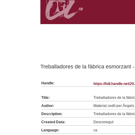
Belongs to TV:2 collection
Treballadores de la fàbrica esmorzant 
Handle:
https://hdl.handle.net/2
Title:
Treballadores de la fàbr
Author:
Material cedit per Àngels
Description:
Treballadores de la fàbri
Created Data:
Desconegut
Language:
ca