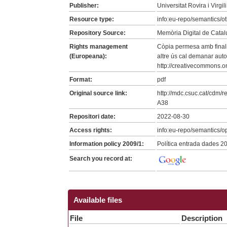
Publisher:
Universitat Rovira i Virgili
Resource type:
info:eu-repo/semantics/o
Repository Source:
Memòria Digital de Cata
Rights management
Còpia permesa amb finalit
(Europeana):
altre ús cal demanar auto
http://creativecommons.o
Format:
pdf
Original source link:
http://mdc.csuc.cat/cdm/re
A38
Repositori date:
2022-08-30
Access rights:
info:eu-repo/semantics/
Information policy 2009/1:
Política entrada dades 2
Search you record at:
Available files
File
Description