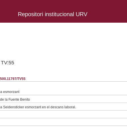
Repositori institucional URV
- TV:55
0.500.11797/TV55
ica esmorzant
 de la Fuente Benito
ca Seidensticker esmorzant en el descans laboral.