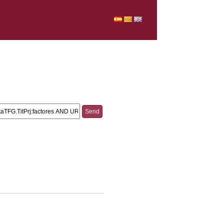
s AND URV_CD_CarpetaTFG.TitPrj:factores AND
_CD_CarpetaTFG.TitPrj:en AND
rpetaTFG.TitPrj:ictus AND
_CarpetaTFG.TitPrj:adultos AND