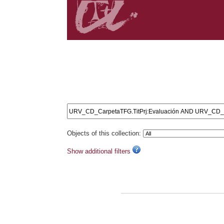
Search results: URV_CD_CarpetaTFG.TitPrj:Evalua
URV_CD_CarpetaTFG.TitPrj:de AND URV_CD_Carpeta
URV_CD_CarpetaTFG.TitPrj:la AND URV_CD_CarpetaT
URV_CD_CarpetaTFG.TitPrj:isquémico AND URV_CD_
URV_CD_CarpetaTFG.TitPrj:jóvenes: AND URV_CD_Car
Objects of this collection:
Show additional filters