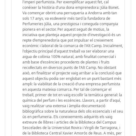
l'imperi perfumista. Per exemplificar aquest fet, cal
conèixer la història d'una dona emprenedora: Júlia Bonet.
Va començar obrint una perruqueria a Andorra amb tan
sols 17 anys, va esdevenir més tard la fundadora de
Perfumeries Júlia, una prestigiosa i coneguda companyia
pionera en el sector. Per aquest seguit de motius, la
iniciativa que planteja aquest projecte d'investigació és un
repte d'emprenedoria que pot impulsar el creixement
econòmic i laboral de la comarca de l'Alt Camp. Inicialment,
l'objectiu principal d'aquest treball va ser elaborar una
aigua de colònia 100% natural, amb finalitat comercial i
amb base d'essències procedents de plantes i fruits
recol·lectats en diversos punts de l'Alt Camp. No obstant
això, en finalitzar el projecte vaig arribar a la conclusió que
aquest objectiu podia ser englobat en un punt bastant més
ampli: la viabilitat de la creació d'una empresa perfumista
en aquesta mateixa comarca. Per tal de començar el
treball, primer de tot en vaig escollir la temàtica general: la
química del perfum i les essències. Llavors, a partir d'aquí,
vaig realitzar una extensa i àmplia documentació
bibliogràfica sobre la naturalesa dels olis essencials i el seu
ús en perfumeria. Els coneixements adquirits els vaig
extreure de llibres i articles de la Biblioteca del Campus
Sescelades de la Universitat Rovira i Virgili de Tarragona, i
de la Biblioteca Central Xavier Amorós de Reus. A més, per