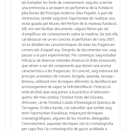
tal d'ampliar les fonts de coneixement, vaig dur a terme
una entrevista a un expert en perfumeria de la Fundació
Júlia Bonet del Principat Andorra: Àlex Puyaltó. A part de
l'entrevista, també vaig tenir l'oportunitat de realitzar una
visita guiada pel Museu del Perfum de la mateixa fundació.
Allí, em van facilitar documents i alguns llibres per tal
d'amplificar els coneixements sobre la matèria. De tots ells,
cal destacar-ne un en concret: el perfumari de l'any 2007,
on es detallen les característiques de totes les fragàncies
comercials d'aquell any. Després de documentar-me, vaig
passar a la part experimental. Per començar, vaig estudiar
l'eficàcia de diversos mètodes d'extracció d'olis essencials,
que vénen a ser els components que donen una aroma
característica a les fragàncies. En concret, vaig extreure els
principis aromàtics de romaní, farigola, lavanda, taronja i
llimona, utilitzant tres tècniques diferents: la destil·lació per
arrossegament de vapor, la hidrodestil·lació i l'extracció
amb alcohol; que vaig portar a la pràctica al laboratori
químic del meu institut, l'Institut Fonts del Glorieta,
d'Alcover, i al de l'Institut Català d'Investigació Química de
Tarragona. D'altra banda, cal subratllar que també vaig
tenir l'oportunitat d'analitzar, mitjançant tècniques
cromatogràfiques, algunes de les mostres obtingudes.
Concretament, aquestes tècniques són la cromatografia
per capa fina i la cromatografia de gasos acoblada a