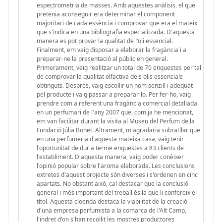
espectrometria de masses. Amb aquestes anàlisis, el que
pretenia aconseguir era determinar el component
majoritari de cada essència i comprovar que era el mateix
que s'indica en una bibliografia especialitzada. D'aquesta
manera es pot provar la qualitat de l'oli essencial.
Finalment, em vaig disposar a elaborar la fragància i a
preparar-ne la presentació al públic en general.
Primerament, vaig realitzar un total de 70 enquestes per tal
de comprovar la qualitat olfactiva dels olis essencials
obtinguts. Després, vaig escollir un nom senzill i adequat
pel producte i vaig passar a preparar-lo. Per fer-ho, vaig
prendre com a referent una fragància comercial detallada
en un perfumari de l'any 2007 que, com ja he mencionat,
em van facilitar durant la visita al Museu del Perfum de la
Fundació Júlia Bonet. Altrament, m'agradaria subratllar que
en una perfumeria d'aquesta mateixa casa, vaig tenir
l'oportunitat de dur a terme enquestes a 83 clients de
l'establiment. D'aquesta manera, vaig poder conèixer
l'opinió popular sobre l'aroma elaborada. Les conclusions
extretes d'aquest projecte són diverses i s'ordenen en cinc
apartats. No obstant això, cal destacar que la conclusió
general i més important del treball és la que li confereix el
títol. Aquesta cloenda destaca la viabilitat de la creació
d'una empresa perfumista a la comarca de l'Alt Camp,
l'indret d'on s'han recollit les mostres productores