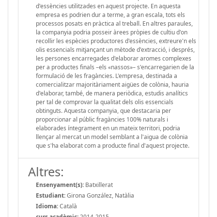
d'essències utilitzades en aquest projecte. En aquesta
empresa es podrien dur a terme, a gran escala, tots els
processos posats en pràctica al treball. En altres paraules,
la companyia podria posseir àrees pròpies de cultiu d'on
recollir les espècies productores d'essències, extreure'n els
olis essencials mitjançant un mètode d'extracció, i després,
les persones encarregades d'elaborar aromes complexes
per a productes finals –els «nassos»– s'encarregarien de la
formulació de les fragàncies. L'empresa, destinada a
comercialitzar majoritàriament aigües de colònia, hauria
d'elaborar, també, de manera periòdica, estudis analítics
per tal de comprovar la qualitat dels olis essencials
obtinguts. Aquesta companyia, que destacaria per
proporcionar al públic fragàncies 100% naturals i
elaborades íntegrament en un mateix territori, podria
llençar al mercat un model semblant a l'aigua de colònia
que s'ha elaborat com a producte final d'aquest projecte.
Altres:
Ensenyament(s):
Batxillerat
Estudiant:
Girona González, Natàlia
Idioma:
Català
curs acadèmic:
2014-2015