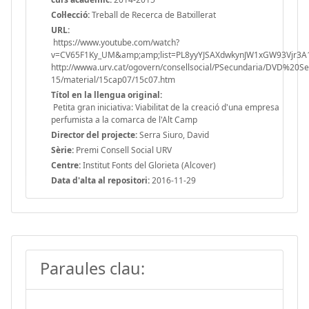
Col·lecció:
Treball de Recerca de Batxillerat
URL:
https://www.youtube.com/watch?
v=CV65F1Ky_UM&amp;amp;list=PL8yyYJSAXdwkynJW1xGW93Vjr3
http://wwwa.urv.cat/ogovern/consellsocial/PSecundaria/DVD%20
15/material/15cap07/15c07.htm
Títol en la llengua original:
Petita gran iniciativa: Viabilitat de la creació d'una empresa
perfumista a la comarca de l'Alt Camp
Director del projecte:
Serra Siuro, David
Sèrie:
Premi Consell Social URV
Centre:
Institut Fonts del Glorieta (Alcover)
Data d'alta al repositori:
2016-11-29
Paraules clau: