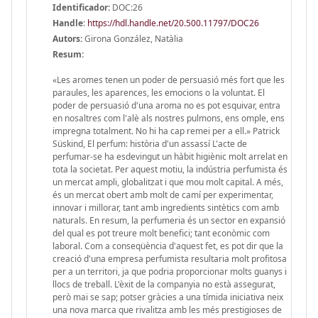
Identificador:
DOC:26
Handle
:
https://hdl.handle.net/20.500.11797/DOC26
Autors:
Girona González, Natàlia
Resum:
«Les aromes tenen un poder de persuasió més fort que les
paraules, les aparences, les emocions o la voluntat. El
poder de persuasió d'una aroma no es pot esquivar, entra
en nosaltres com l'alè als nostres pulmons, ens omple, ens
impregna totalment. No hi ha cap remei per a ell.» Patrick
Süskind, El perfum: història d'un assassí L'acte de
perfumar-se ha esdevingut un hàbit higiènic molt arrelat en
tota la societat. Per aquest motiu, la indústria perfumista és
un mercat ampli, globalitzat i que mou molt capital. A més,
és un mercat obert amb molt de camí per experimentar,
innovar i millorar, tant amb ingredients sintètics com amb
naturals. En resum, la perfumeria és un sector en expansió
del qual es pot treure molt benefici; tant econòmic com
laboral. Com a conseqüència d'aquest fet, es pot dir que la
creació d'una empresa perfumista resultaria molt profitosa
per a un territori, ja que podria proporcionar molts guanys i
llocs de treball. L'èxit de la companyia no està assegurat,
però mai se sap; potser gràcies a una tímida iniciativa neix
una nova marca que rivalitza amb les més prestigioses de