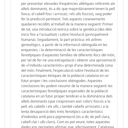
per presentar elevades freqüències al·lèliques referents als
al·lels dominants, és a dir, que majoritàriament tenen la pell
fosca, el cabell fosc i arrissat, i els ulls foscos), vaig poder
fer la predicció pertinent. Tots aquests coneixements
quedaren recollits al treball de la manera següent: Primer
de tot, una introducció teòrica sobre la genètica (des dels
inicis fins a l'actualitat) i sobre l'evolució (principalment
humana). Seguidament, la part pràctica: els arbres
genealògics, a partir de la informació obtinguda en les
enquestes, i la determinació de les característiques
fenotípiques d'aquestes famílies de diferents llocs del món,
per tal de fer-ne una extrapolació i obtenir una aproximació
de «l'individu característic» propi d'una determinada zona
del món. Finalment, l'especulació sobre l'evolució de les
característiques ètniques de la població catalana en un
futur proper i les conclusions obtingudes. Aquestes
conclusions les podem resumir de la manera següent: les
característiques fenotípiques esperades de la població
catalana en un futur proper tendiran a la dominància dels
al·lels dominants (que s'expressen així: colors foscos a la
pell, els cabells i els ulls, i també cabells arrissats) i a la
lenta desaparició dels trets fenotípics característics
d'individus amb poca pigmentació (és a dir, de pell clara,
cabell clar i ulls clars). Com es pot veure, totes aquestes
dades ens permeten afirmar que, efectivament, Catalunya