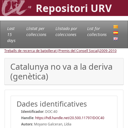
Repositori URV
Last
Llistat per
Llistado por
List for
15
col·leccions
colecciones
collections
days
Treballs de recerca de batxillerat (Premis del Consell Social)
2009-2010
Catalunya no va a la deriva
(genètica)
Dades identificatives
Identificador:
DOC:40
Handle
:
https://hdl.handle.net/20.500.11797/DOC40
Autors:
Moyano Galceran, Lídia