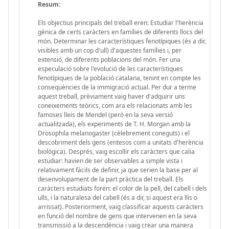
Resum:
Els objectius principals del treball eren: Estudiar l'herència
gènica de certs caràcters en famílies de diferents llocs del
món. Determinar les característiques fenotípiques (és a dir,
visibles amb un cop d'ull) d'aquestes famílies i, per
extensió, de diferents poblacions del món. Fer una
especulació sobre l'evolució de les característiques
fenotípiques de la població catalana, tenint en compte les
conseqüències de la immigració actual. Per dur a terme
aquest treball, prèviament vaig haver d'adquirir uns
coneixements teòrics, com ara els relacionats amb les
famoses lleis de Mendel (però en la seva versió
actualitzada), els experiments de T. H. Morgan amb la
Drosophila melanogaster (cèlebrement coneguts) i el
descobriment dels gens (entesos com a unitats d'herència
biològica). Després, vaig escollir els caràcters que calia
estudiar: havien de ser observables a simple vista i
relativament fàcils de definir, ja que serien la base per al
desenvolupament de la part pràctica del treball. Els
caràcters estudiats foren: el color de la pell, del cabell i dels
ulls, i la naturalesa del cabell (és a dir, si aquest era llis o
arrissat). Posteriorment, vaig classificar aquests caràcters
en funció del nombre de gens que intervenen en la seva
transmissió a la descendència i vaig crear una manera