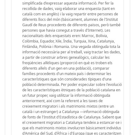
simplificada d'expressar aquesta informació. Per fer la
recollida de dades, vaig elaborar una enquesta (tant en
català com en anglès) i la vaig repartir entre persones de
diferents llocs del món (bàsicament, alumnes de l'Institut
Gaudí de Reus procedents de diferents països, però també
persones que havia conegut a través d'Internet). Les
nacionalitats dels enquestats eren: Marroc, Bolívia,
Colòmbia, Equador, Xile, Índia, Turquia, Xina, Catalunya,
Finlàndia, Polònia i Romania. Una vegada obtinguda tota la
informació necessària per al treball, vaig tractar les dades,
a partir de construir arbres genealògics, calcular les
freqüències al·lèliques (proporció en què es troben els
diferents al·lels d'un gen en una població), comparar
famílies procedents d'un mateix país i determinar les
característiques que són considerades típiques d'una
població determinada. Per poder especular sobre l'evolució
de les característiques ètniques de la població catalana en
un futur proper, vaig utilitzar la informació obtinguda
anteriorment, així com la referent a les taxes de
creixement migratori i als matrimonis mixtos (entre un
català i un estranger) a Catalunya —informació obtinguda
de fonts de l'Institut d'Estadística de Catalunya. Sabent que
el creixement migratori a Catalunya tendeix a estancar-se i
que els matrimonis mixtos involucren bàsicament individus
d'Amèrica del Sud, d'Àfrica i d'Europa (que es caracteritzen