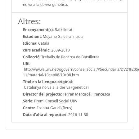
no va a la deriva genètica.
Altres:
Ensenyament(s):
Batxillerat
Estudiant:
Moyano Galceran, Lídia
Idioma:
Català
curs acadèmic:
2009-2010
Col·lecció:
Treballs de Recerca de Batxillerat
URL:
http://wwwa.urv.net/ogovern/consellsocial/PSecundaria/DVD%20
11/material/10cap08/10c08.htm
Títol en la llengua original:
Catalunya no va a la deriva (genètica)
Director del projecte:
Ferran Mercadé, Francesca
Sèrie:
Premi Consell Social URV
Centre:
Institut Gaudí (Reus)
Data d'alta al repositori:
2016-11-30