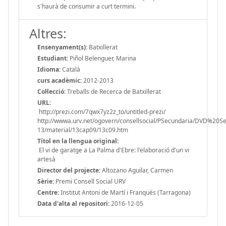
s'haurà de consumir a curt termini.
Altres:
Ensenyament(s):
Batxillerat
Estudiant:
Piñol Belenguer, Marina
Idioma:
Català
curs acadèmic:
2012-2013
Col·lecció:
Treballs de Recerca de Batxillerat
URL:
http://prezi.com/7qwx7yz2z_to/untitled-prezi/
http://wwwa.urv.net/ogovern/consellsocial/PSecundaria/DVD%20
13/material/13cap09/13c09.htm
Títol en la llengua original:
El vi de garatge a La Palma d'Ebre: l'elaboració d'un vi
artesà
Director del projecte:
Altozano Aguilar, Carmen
Sèrie:
Premi Consell Social URV
Centre:
Institut Antoni de Martí i Franquès (Tarragona)
Data d'alta al repositori:
2016-12-05