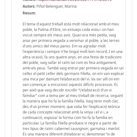
Autors:
Piñol Belenguer, Marina
Resum:
El tema d'aquest treball està molt relacionat amb el meu
poble, la Palma d'Ebre, on estiuejo cada estiu i on han
viscut sempre els meus avis. Quan era més petita, vaig
anar per primera vegada a veremar al poble, a les terres
d'uns amics del meus pares. Em va agradar molt
l'experiència i sempre n'he tingut molt bon record. I en una
altra ocasió, fa uns quatre anys, en una festa de tradicions
del poble, vaig xafar el raïm tal com es feia antigament,
amb els peus. També vaig entrar per primera vegada en un
celler, el petit celler dels germans Filella, on em van explicar
una mica per damunt l'elaboració del vi. Va ser allí on em
van començar a encuriosir aquests difícils processos. És
per això que vaig decidir escollir “L'elaboració d'un vi
familiar” com a tema per al meu treball de recerca, seguint
la manera que ho fa la família Filella. Vaig tenir molt clar,
des d'un primer moment, que volia fer l'explicació teòrica
de cada concepte relacionat amb la vinya i el vi i, a
continuació, exposar la forma com ho fa la família en
particular. La família Filella produeix vi negre a partir de
tres tipus de raïm: cabernet sauvignon, garnatxa i merlot.
És una manera diferent d'elaborar vi, denominat “vi de