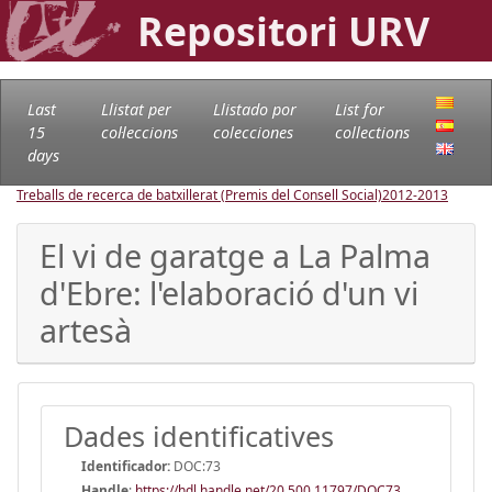
Repositori URV
Last
Llistat per
Llistado por
List for
15
col·leccions
colecciones
collections
days
Treballs de recerca de batxillerat (Premis del Consell Social)
2012-2013
El vi de garatge a La Palma
d'Ebre: l'elaboració d'un vi
artesà
Dades identificatives
Identificador:
DOC:73
Handle
:
https://hdl.handle.net/20.500.11797/DOC73