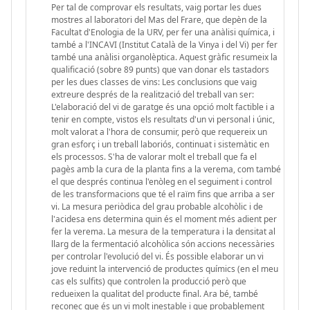
Per tal de comprovar els resultats, vaig portar les dues
mostres al laboratori del Mas del Frare, que depèn de la
Facultat d'Enologia de la URV, per fer una anàlisi química, i
també a l'INCAVI (Institut Català de la Vinya i del Vi) per fer
també una anàlisi organolèptica. Aquest gràfic resumeix la
qualificació (sobre 89 punts) que van donar els tastadors
per les dues classes de vins: Les conclusions que vaig
extreure després de la realització del treball van ser:
L'elaboració del vi de garatge és una opció molt factible i a
tenir en compte, vistos els resultats d'un vi personal i únic,
molt valorat a l'hora de consumir, però que requereix un
gran esforç i un treball laboriós, continuat i sistemàtic en
els processos. S'ha de valorar molt el treball que fa el
pagès amb la cura de la planta fins a la verema, com també
el que després continua l'enòleg en el seguiment i control
de les transformacions que té el raïm fins que arriba a ser
vi. La mesura periòdica del grau probable alcohòlic i de
l'acidesa ens determina quin és el moment més adient per
fer la verema. La mesura de la temperatura i la densitat al
llarg de la fermentació alcohòlica són accions necessàries
per controlar l'evolució del vi. És possible elaborar un vi
jove reduint la intervenció de productes químics (en el meu
cas els sulfits) que controlen la producció però que
redueixen la qualitat del producte final. Ara bé, també
reconec que és un vi molt inestable i que probablement