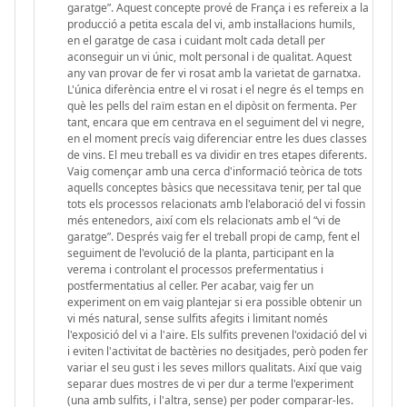
garatge”. Aquest concepte prové de França i es refereix a la
producció a petita escala del vi, amb instal·lacions humils,
en el garatge de casa i cuidant molt cada detall per
aconseguir un vi únic, molt personal i de qualitat. Aquest
any van provar de fer vi rosat amb la varietat de garnatxa.
L'única diferència entre el vi rosat i el negre és el temps en
què les pells del raïm estan en el dipòsit on fermenta. Per
tant, encara que em centrava en el seguiment del vi negre,
en el moment precís vaig diferenciar entre les dues classes
de vins. El meu treball es va dividir en tres etapes diferents.
Vaig començar amb una cerca d'informació teòrica de tots
aquells conceptes bàsics que necessitava tenir, per tal que
tots els processos relacionats amb l'elaboració del vi fossin
més entenedors, així com els relacionats amb el “vi de
garatge”. Després vaig fer el treball propi de camp, fent el
seguiment de l'evolució de la planta, participant en la
verema i controlant el processos prefermentatius i
postfermentatius al celler. Per acabar, vaig fer un
experiment on em vaig plantejar si era possible obtenir un
vi més natural, sense sulfits afegits i limitant només
l'exposició del vi a l'aire. Els sulfits prevenen l'oxidació del vi
i eviten l'activitat de bactèries no desitjades, però poden fer
variar el seu gust i les seves millors qualitats. Així que vaig
separar dues mostres de vi per dur a terme l'experiment
(una amb sulfits, i l'altra, sense) per poder comparar-les.