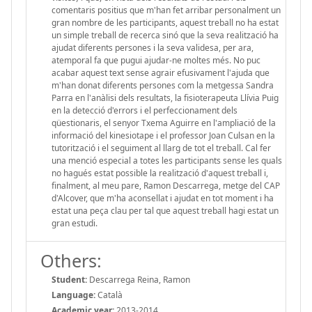
comentaris positius que m'han fet arribar personalment un
gran nombre de les participants, aquest treball no ha estat
un simple treball de recerca sinó que la seva realització ha
ajudat diferents persones i la seva validesa, per ara,
atemporal fa que pugui ajudar-ne moltes més. No puc
acabar aquest text sense agrair efusivament l'ajuda que
m'han donat diferents persones com la metgessa Sandra
Parra en l'anàlisi dels resultats, la fisioterapeuta Llívia Puig
en la detecció d'errors i el perfeccionament dels
qüestionaris, el senyor Txema Aguirre en l'ampliació de la
informació del kinesiotape i el professor Joan Culsan en la
tutorització i el seguiment al llarg de tot el treball. Cal fer
una menció especial a totes les participants sense les quals
no hagués estat possible la realització d'aquest treball i,
finalment, al meu pare, Ramon Descarrega, metge del CAP
d'Alcover, que m'ha aconsellat i ajudat en tot moment i ha
estat una peça clau per tal que aquest treball hagi estat un
gran estudi.
Others:
Student:
Descarrega Reina, Ramon
Language:
Català
Academic year:
2013-2014