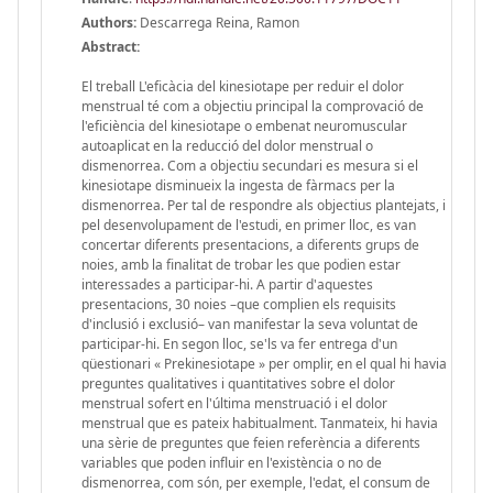
Authors:
Descarrega Reina, Ramon
Abstract:
El treball L'eficàcia del kinesiotape per reduir el dolor
menstrual té com a objectiu principal la comprovació de
l'eficiència del kinesiotape o embenat neuromuscular
autoaplicat en la reducció del dolor menstrual o
dismenorrea. Com a objectiu secundari es mesura si el
kinesiotape disminueix la ingesta de fàrmacs per la
dismenorrea. Per tal de respondre als objectius plantejats, i
pel desenvolupament de l'estudi, en primer lloc, es van
concertar diferents presentacions, a diferents grups de
noies, amb la finalitat de trobar les que podien estar
interessades a participar-hi. A partir d'aquestes
presentacions, 30 noies –que complien els requisits
d'inclusió i exclusió– van manifestar la seva voluntat de
participar-hi. En segon lloc, se'ls va fer entrega d'un
qüestionari « Prekinesiotape » per omplir, en el qual hi havia
preguntes qualitatives i quantitatives sobre el dolor
menstrual sofert en l'última menstruació i el dolor
menstrual que es pateix habitualment. Tanmateix, hi havia
una sèrie de preguntes que feien referència a diferents
variables que poden influir en l'existència o no de
dismenorrea, com són, per exemple, l'edat, el consum de