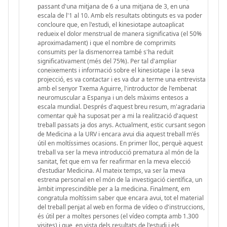
passant d'una mitjana de 6 a una mitjana de 3, en una
escala de l'1 al 10. Amb els resultats obtinguts es va poder
concloure que, en l'estudi, el kinesiotape autoaplicat
redueix el dolor menstrual de manera significativa (el 50%
aproximadament) i que el nombre de comprimits
consumits per la dismenorrea també s'ha reduït
significativament (més del 75%). Per tal d'ampliar
coneixements i informació sobre el kinesiotape i la seva
projecció, es va contactar i es va dur a terme una entrevista
amb el senyor Txema Aguirre, l'introductor de l'embenat
neuromuscular a Espanya i un dels màxims entesos a
escala mundial. Després d'aquest breu resum, m'agradaria
comentar què ha suposat per a mi la realització d'aquest
treball passats ja dos anys. Actualment, estic cursant segon
de Medicina a la URV i encara avui dia aquest treball m'és
útil en moltíssimes ocasions. En primer lloc, perquè aquest
treball va ser la meva introducció prematura al món de la
sanitat, fet que em va fer reafirmar en la meva elecció
d'estudiar Medicina. Al mateix temps, va ser la meva
estrena personal en el món de la investigació científica, un
àmbit imprescindible per a la medicina. Finalment, em
congratula moltíssim saber que encara avui, tot el material
del treball penjat al web en forma de vídeo o d'instruccions,
és útil per a moltes persones (el vídeo compta amb 1.300
visites) i que, en vista dels resultats de l'estudi i els