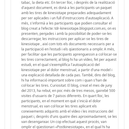
tabac, la dieta etc. En tercer lloc, i després de la realització
d'aquest document, es donà a les participants un paquet
amb les tires de kinesiotape preparades adequadament
per ser aplicades i un full d'instruccions d'autoaplicació. A
més, s'informà a les participants que podien consultar el
blog creat a l'efecte: tdr-kinesiotape.blogspot.com.es, on es
presenten, penjades i amb la possibilitat de poder-se-les
descarregar, les instruccions per aplicar-se les tires de
kinesiotape , així com tots els documents necessaris per a
la participació en l'estudi i els qüestionaris a omplir. A més,
per facilitar que les participants aprenguessin a col·locar-se
les tires correctament, al blog hi ha un vídeo, fet per aquest
estudi, en el qual s'exemplifica l'autoaplicació del
kinesiotape per al dolor menstrual, a partir d'una model i
una explicació detallada de cada pas. També, dins del blog,
hi ha informació important sobre com i quan s'han de
col·locar les tires. Curiositat: El blog, creat el mes de juny
del 2013, ha rebut, en poc més de tres mesos, gairebé 500
visites d'usuaris de 7 països diferents. En quart lloc, les
participants, en el moment en què s'inicià el dolor
menstrual, es van col·locar les tires aplicant els
coneixements adquirits amb el vídeo i les instruccions del
paquet i, després d'uns quatre dies aproximadament, se les
van desenganxar. Un cop efectuat aquest procés, van
omplir el qüestionari «Postkinesiotape», en el qual hi ha