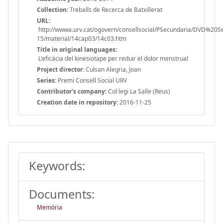
Collection:
Treballs de Recerca de Batxillerat
URL:
http://wwwa.urv.cat/ogovern/consellsocial/PSecundaria/DVD%20
15/material/14cap03/14c03.htm
Title in original languages:
L'eficàcia del kinesiotape per reduir el dolor menstrual
Project director:
Culsan Alegria, Joan
Series:
Premi Consell Social URV
Contributor's company:
Col·legi La Salle (Reus)
Creation date in repository:
2016-11-25
Keywords:
Documents:
Memòria