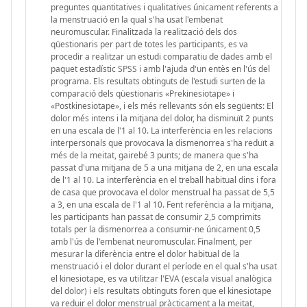
preguntes quantitatives i qualitatives únicament referents a
la menstruació en la qual s'ha usat l'embenat
neuromuscular. Finalitzada la realització dels dos
qüestionaris per part de totes les participants, es va
procedir a realitzar un estudi comparatiu de dades amb el
paquet estadístic SPSS i amb l'ajuda d'un entès en l'ús del
programa. Els resultats obtinguts de l'estudi surten de la
comparació dels qüestionaris «Prekinesiotape» i
«Postkinesiotape», i els més rellevants són els següents: El
dolor més intens i la mitjana del dolor, ha disminuït 2 punts
en una escala de l'1 al 10. La interferència en les relacions
interpersonals que provocava la dismenorrea s'ha reduït a
més de la meitat, gairebé 3 punts; de manera que s'ha
passat d'una mitjana de 5 a una mitjana de 2, en una escala
de l'1 al 10. La interferència en el treball habitual dins i fora
de casa que provocava el dolor menstrual ha passat de 5,5
a 3, en una escala de l'1 al 10. Fent referència a la mitjana,
les participants han passat de consumir 2,5 comprimits
totals per la dismenorrea a consumir-ne únicament 0,5
amb l'ús de l'embenat neuromuscular. Finalment, per
mesurar la diferència entre el dolor habitual de la
menstruació i el dolor durant el període en el qual s'ha usat
el kinesiotape, es va utilitzar l'EVA (escala visual analògica
del dolor) i els resultats obtinguts foren que el kinesiotape
va reduir el dolor menstrual pràcticament a la meitat,