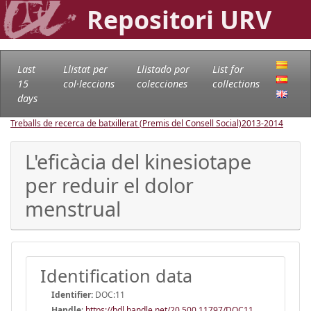
Repositori URV
Last
Llistat per
Llistado por
List for
15
col·leccions
colecciones
collections
days
Treballs de recerca de batxillerat (Premis del Consell Social)
2013-2014
L'eficàcia del kinesiotape
per reduir el dolor
menstrual
Identification data
Identifier:
DOC:11
Handle
:
https://hdl.handle.net/20.500.11797/DOC11