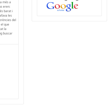
 a més a
us eren:
és barat i
afava les
erències del
 el que
at la
ig buscar