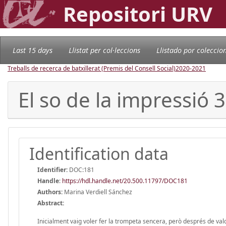
Repositori URV
Last 15 days
Llistat per col·leccions
Llistado por coleccio
Treballs de recerca de batxillerat (Premis del Consell Social)
2020-2021
El so de la impressió 
Identification data
Identifier:
DOC:181
Handle
:
https://hdl.handle.net/20.500.11797/DOC181
Authors:
Marina Verdiell Sánchez
Abstract:
Inicialment vaig voler fer la trompeta sencera, però després de val