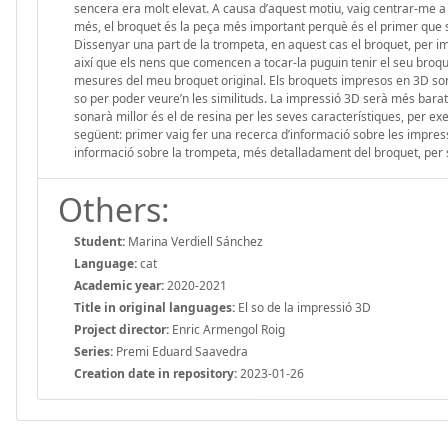
sencera era molt elevat. A causa d’aquest motiu, vaig centrar-me a 
més, el broquet és la peça més important perquè és el primer que s’
Dissenyar una part de la trompeta, en aquest cas el broquet, per im
així que els nens que comencen a tocar-la puguin tenir el seu broqu
mesures del meu broquet original. Els broquets impresos en 3D sonen
so per poder veure’n les similituds. La impressió 3D serà més barat
sonarà millor és el de resina per les seves característiques, per exe
següent: primer vaig fer una recerca d’informació sobre les impres
informació sobre la trompeta, més detalladament del broquet, per sab
Others:
Student:
Marina Verdiell Sánchez
Language:
cat
Academic year:
2020-2021
Title in original languages:
El so de la impressió 3D
Project director:
Enric Armengol Roig
Series:
Premi Eduard Saavedra
Creation date in repository:
2023-01-26