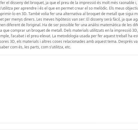
fer el disseny del broquet, ja que el preu de la impressió és molt més raonable i,
utilitza per aprendre i és el que en permet crear el so melòdic. Els meus objecti
primir-lo en 3D. També volia fer una alternativa al broquet de metall que sigui m
et per menys diners. Les meves hipòtesis van ser: El disseny serà fàcil, ja que ag
 diferent de l’original. Ha de ser possible fer una anàlisi matemàtica de les dif
a que comprar un broquet de metall. Dels materials utilitzats en la impressió 3D,
mple, l’acabat i el preu elevat. La metodologia usada per fer aquest treball ha est
sores 3D, els materials i altres coses relacionades amb aquest tema. Després va
er com és, les parts, com s’utilitza, etc.